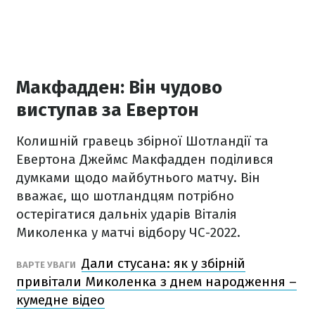
Макфадден: Він чудово
виступав за Евертон
Колишній гравець збірної Шотландії та
Евертона Джеймс Макфадден поділився
думками щодо майбутнього матчу. Він
вважає, що шотландцям потрібно
остерігатися дальніх ударів Віталія
Миколенка у матчі відбору ЧС-2022.
Дали стусана: як у збірній
ВАРТЕ УВАГИ
привітали Миколенка з днем народження –
кумедне відео