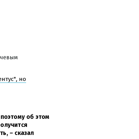
ючевым
нтус", но
, поэтому об этом
получится
ть,
– сказал