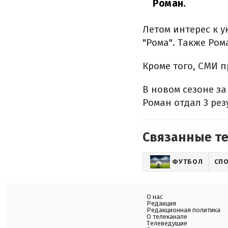
Роман.
Летом интерес к у
"Рома". Также Ром
Кроме того, СМИ 
В новом сезоне за
Роман отдал 3 ре
Связанные т
ФУТБОЛ
СП
О нас
Редакция
Редакционная политика
О телеканале
Телеведущие