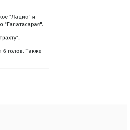
кое "Лацио" и
о "Галатасарая".
рахту".
л 6 голов. Также