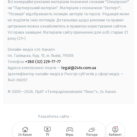
Всі комерційні рекламні матеріали позначені словами "Спецпроєкт"
чи "Партнерський матеріал". Матеріали з позначкою "Експерт",
"Позиція" відображають позицію авторів та героїв. Редакція може
не поділяти їхніх поглядів. Детальніше щодо реклами та правил
цитування можна ознайомитись в правилах користування сайтом.
Усі права захищені.
Матеріали сайту призначені для осіб старше
21
року (21+)
Онлайн-медіа «24 Канал»
пл. Галицька, буд. 15, м. Львів, 79008
Телефон
+380 (32) 229-77-77
Адреса електронної пошти —
legal@24tv.com.ua
Ідентифікатор онлайн-медіа в Реєстрі суб'єктів у сфері медіа —
R40-06057
© 2005—2026,
ПрАТ «Телерадіокомпанія "Люкс"», 24 Канал.
Разработка сайта
-
24 Канал
TV
Игры
Погода
Кабинет