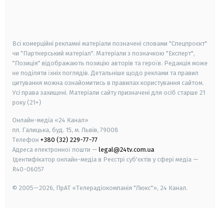
android
apple
smart tv
samsung smart tv
Всі комерційні рекламні матеріали позначені словами "Спецпроєкт"
чи "Партнерський матеріал". Матеріали з позначкою "Експерт",
"Позиція" відображають позицію авторів та героїв. Редакція може
не поділяти їхніх поглядів. Детальніше щодо реклами та правил
цитування можна ознайомитись в правилах користування сайтом.
Усі права захищені.
Матеріали сайту призначені для осіб старше
21
року (21+)
Онлайн-медіа «24 Канал»
пл. Галицька, буд. 15, м. Львів, 79008
Телефон
+380 (32) 229-77-77
Адреса електронної пошти —
legal@24tv.com.ua
Ідентифікатор онлайн-медіа в Реєстрі суб'єктів у сфері медіа —
R40-06057
© 2005—2026,
ПрАТ «Телерадіокомпанія "Люкс"», 24 Канал.