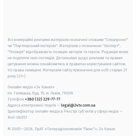
android
apple
smart tv
samsung smart tv
Всі комерційні рекламні матеріали позначені словами "Спецпроєкт"
чи "Партнерський матеріал". Матеріали з позначкою "Експерт",
"Позиція" відображають позицію авторів та героїв. Редакція може
не поділяти їхніх поглядів. Детальніше щодо реклами та правил
цитування можна ознайомитись в правилах користування сайтом.
Усі права захищені.
Матеріали сайту призначені для осіб старше
21
року (21+)
Онлайн-медіа «24 Канал»
пл. Галицька, буд. 15, м. Львів, 79008
Телефон
+380 (32) 229-77-77
Адреса електронної пошти —
legal@24tv.com.ua
Ідентифікатор онлайн-медіа в Реєстрі суб'єктів у сфері медіа —
R40-06057
© 2005—2026,
ПрАТ «Телерадіокомпанія "Люкс"», 24 Канал.