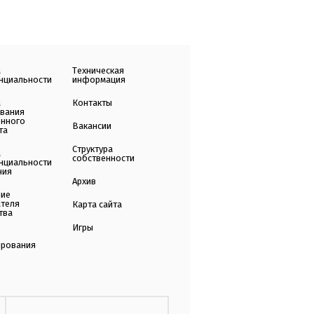
а
Техническая
нциальности
информация
а
Контакты
ования
енного
Вакансии
та
Структура
а
собственности
нциальности
ния
Архив
ние
ателя
Карта сайта
тва
Игры
ирования