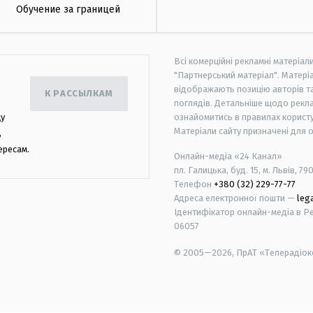
Обучение за границей
Всі комерційні рекламні матеріал
"Партнерський матеріал". Матеріа
відображають позицію авторів та 
К РАССЫЛКАМ
поглядів. Детальніше щодо рекл
цу
ознайомитись в правилах користу
Матеріали сайту призначені для 
,
ересам.
Онлайн-медіа «24 Канал»
пл. Галицька, буд. 15, м. Львів, 79
Телефон
+380 (32) 229-77-77
Адреса електронної пошти —
leg
Ідентифікатор онлайн-медіа в Реє
06057
© 2005—2026,
ПрАТ «Телерадіоко
android
apple