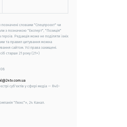
и позначені словами "Спецпроєкт" чи
ли з позначкою "Експерт", "Позиція"
героїв. Редакція може не поділяти їхніх
ами та правил цитування можна
вання сайтом. Усі права захищені.
осіб старше
21 року (21+)
008
al@24tv.com.ua
стрі суб'єктів у сфері медіа — R40-
мпанія "Люкс"», 24 Канал.
smart tv
samsung smart tv