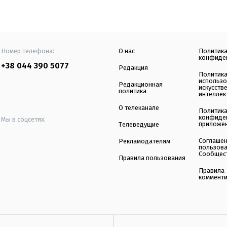
Номер телефона:
О нас
Политик
конфиде
+38 044 390 5077
Редакция
Политик
использ
Редакционная
искусств
политика
интеллек
О телеканале
Политик
конфиде
Мы в соцсетях:
приложе
Телеведущие
Соглаше
Рекламодателям
пользов
Сообщес
Правила пользования
Правила
коммент