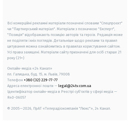
smart tv
samsung smart tv
Всі комерційні рекламні матеріали позначені словами "Спецпроєкт"
чи "Партнерський матеріал". Матеріали з позначкою "Експерт",
"Позиція" відображають позицію авторів та героїв. Редакція може
не поділяти їхніх поглядів. Детальніше щодо реклами та правил
цитування можна ознайомитись в правилах користування сайтом.
Усі права захищені.
Матеріали сайту призначені для осіб старше
21
року (21+)
Онлайн-медіа «24 Канал»
пл. Галицька, буд. 15, м. Львів, 79008
Телефон
+380 (32) 229-77-77
Адреса електронної пошти —
legal@24tv.com.ua
Ідентифікатор онлайн-медіа в Реєстрі суб'єктів у сфері медіа —
R40-06057
© 2005—2026,
ПрАТ «Телерадіокомпанія "Люкс"», 24 Канал.