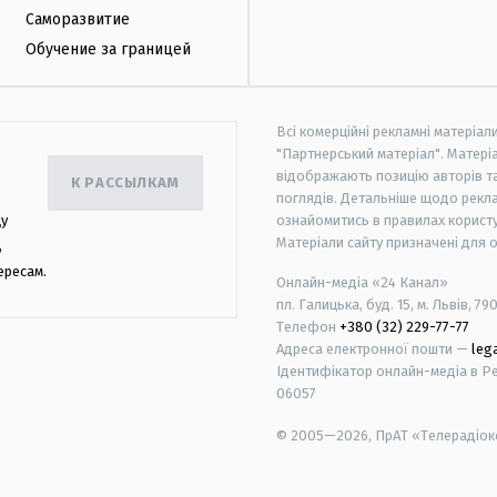
Саморазвитие
Обучение за границей
Всі комерційні рекламні матеріал
"Партнерський матеріал". Матеріа
відображають позицію авторів та 
К РАССЫЛКАМ
поглядів. Детальніше щодо рекл
цу
ознайомитись в правилах користу
Матеріали сайту призначені для 
,
ересам.
Онлайн-медіа «24 Канал»
пл. Галицька, буд. 15, м. Львів, 79
Телефон
+380 (32) 229-77-77
Адреса електронної пошти —
leg
Ідентифікатор онлайн-медіа в Реє
06057
© 2005—2026,
ПрАТ «Телерадіоко