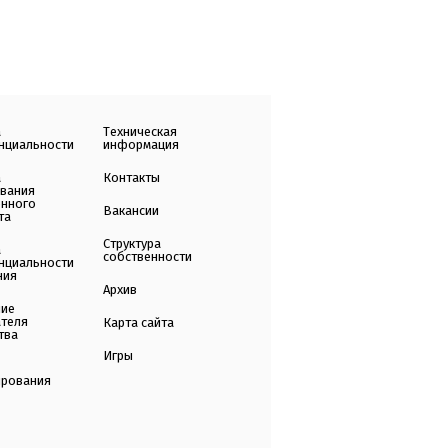
а
Техническая
нциальности
информация
а
Контакты
ования
енного
Вакансии
та
Структура
а
собственности
нциальности
ния
Архив
ние
ателя
Карта сайта
тва
Игры
ирования