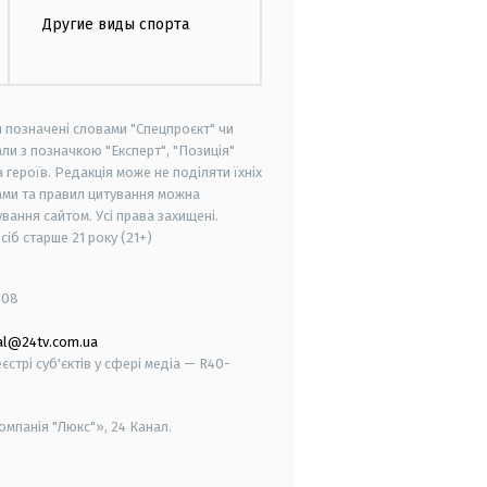
Другие виды спорта
и позначені словами "Спецпроєкт" чи
ли з позначкою "Експерт", "Позиція"
героїв. Редакція може не поділяти їхніх
ами та правил цитування можна
вання сайтом. Усі права захищені.
осіб старше
21 року (21+)
008
al@24tv.com.ua
стрі суб'єктів у сфері медіа — R40-
мпанія "Люкс"», 24 Канал.