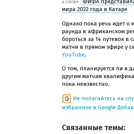
ФИФА представила
К СЛОВУ:
мира 2022 года в Катаре
Однако пока речь идет о
раунда в африканском реги
бороться за 14 путевок в
матчи в прямом эфире у с
YouTube
.
О том, планируется ли в 
другим матчам квалификац
пока неизвестно.
Не полагайтесь на сл
избранное в Google
Добав
Связанные темы: