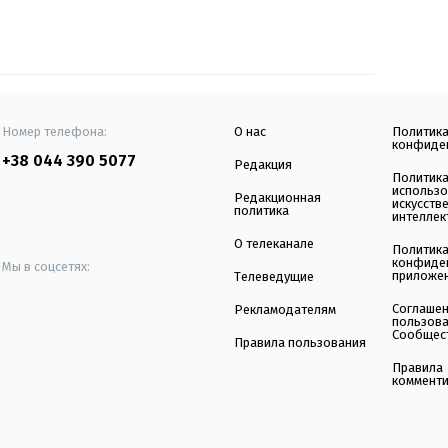
Номер телефона:
О нас
Политик
конфиде
+38 044 390 5077
Редакция
Политик
использ
Редакционная
искусств
политика
интеллек
О телеканале
Политик
конфиде
Мы в соцсетях:
приложе
Телеведущие
Соглаше
Рекламодателям
пользов
Сообщес
Правила пользования
Правила
коммент