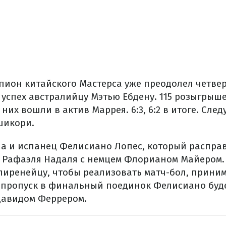
ион китайского Мастерса уже преодолел четвер
 успех австралийцу Мэтью Ебдену. 115 розыгрыш
 них вошли в актив Маррея. 6:3, 6:2 в итоге. Сл
шикори.
а и испанец Фелисиано Лопес, который расправ
 Рафаэля Надаля с немцем Флорианом Майером. К
пиренейцу, чтобы реализовать матч-бол, принимая
а пропуск в финальный поединок Фелисиано буде
Давидом Феррером.