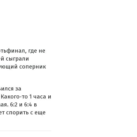
тьфинал, где не
ей сыграли
едующий соперник
ился за
акого-то 1 часа и
. 6:2 и 6:4 в
т спорить с еще