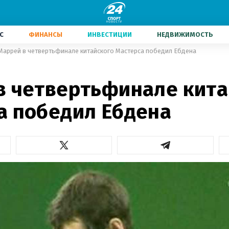
С
ФИНАНСЫ
ИНВЕСТИЦИИ
НЕДВИЖИМОСТЬ
Маррей в четвертьфинале китайского Мастерса победил Ебдена
1
в четвертьфинале кита
а победил Ебдена