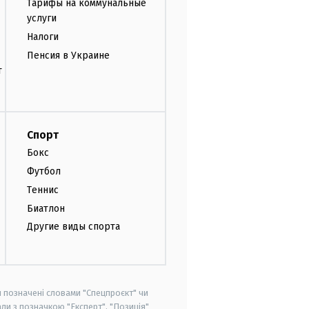
Тарифы на коммунальные
услуги
Налоги
Пенсия в Украине
т
Спорт
Бокс
Футбол
Теннис
Биатлон
Другие виды спорта
и позначені словами "Спецпроєкт" чи
ли з позначкою "Експерт", "Позиція"