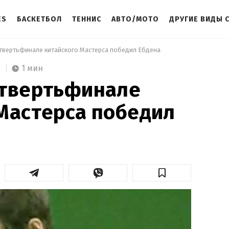
ES
БАСКЕТБОЛ
ТЕННИС
АВТО/МОТО
ДРУГИЕ ВИДЫ 
етвертьфинале китайского Мастерса победил Ебдена 
1 мин
етвертьфинале
Мастерса победил