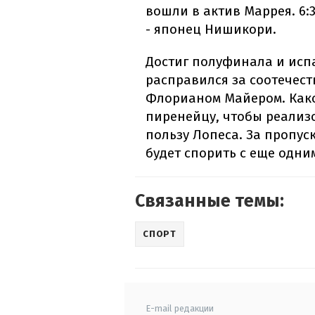
вошли в актив Маррея. 6:3
- японец Нишикори.
Достиг полуфинала и исп
расправился за соотечес
Флорианом Майером. Каког
пиренейцу, чтобы реализов
пользу Лопеса. За пропу
будет спорить с еще одн
Связанные темы:
СПОРТ
E-mail редакции