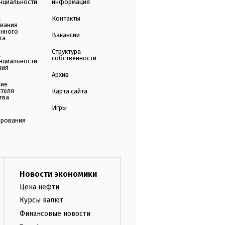
нциальности
информация
а
Контакты
ования
енного
Вакансии
та
Структура
а
собственности
нциальности
ния
Архив
ние
ателя
Карта сайта
тва
Игры
ирования
Новости экономики
Цена нефти
Курсы валют
Финансовые новости