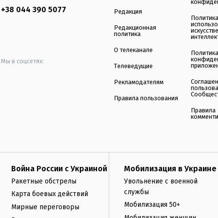
конфиде
+38 044 390 5077
Редакция
Политик
использ
Редакционная
искусств
политика
интеллек
О телеканале
Политик
конфиде
Мы в соцсетях:
приложе
Телеведущие
Соглаше
Рекламодателям
пользов
Сообщес
Правила пользования
Правила
коммент
Война России с Украиной
Мобилизация в Украине
Ракетные обстрелы
Увольнение с военной
службы
Карта боевых действий
Мобилизация 50+
Мирные переговоры
Мобилизация женщин