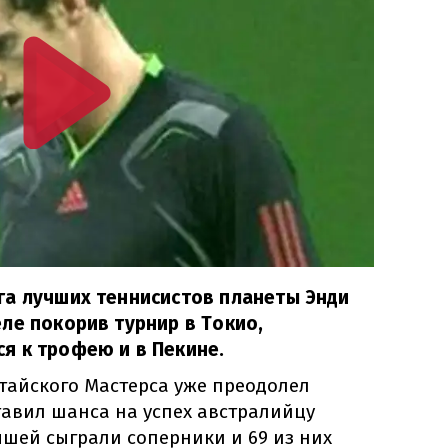
га лучших теннисистов планеты Энди
ле покорив турнир в Токио,
я к трофею и в Пекине.
айского Мастерса уже преодолел
тавил шанса на успех австралийцу
ышей сыграли соперники и 69 из них