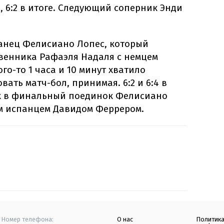
, 6:2 в итоге. Следующий соперник Энди
анец Фелисиано Лопес, который
твенника Рафаэля Надаля с немцем
о-то 1 часа и 10 минут хватило
ать матч-бол, принимая. 6:2 и 6:4 в
ск в финальный поединок Фелисиано
им испанцем Давидом Феррером.
Номер телефона:
О нас
Политик