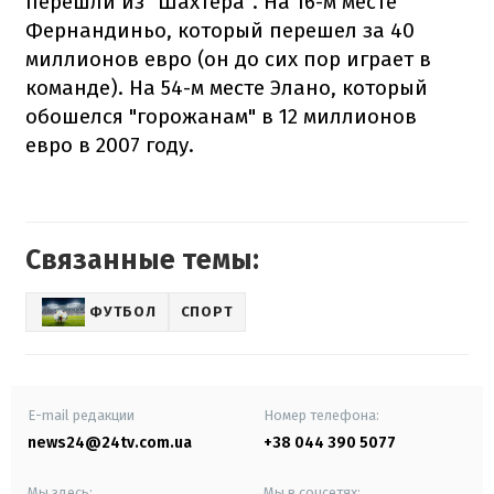
перешли из "Шахтера". На 16-м месте
Фернандиньо, который перешел за 40
миллионов евро (он до сих пор играет в
команде). На 54-м месте Элано, который
обошелся "горожанам" в 12 миллионов
евро в 2007 году.
Связанные темы:
ФУТБОЛ
СПОРТ
E-mail редакции
Номер телефона:
news24@24tv.com.ua
+38 044 390 5077
Мы здесь:
Мы в соцсетях: