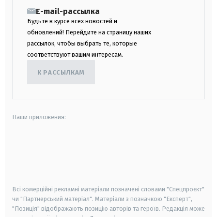
E-mail-рассылка
Будьте в курсе всех новостей и
обновлений! Перейдите на страницу наших
рассылок, чтобы выбрать те, которые
соответствуют вашим интересам.
К РАССЫЛКАМ
Наши приложения:
android
apple
smart tv
samsung smart tv
Всі комерційні рекламні матеріали позначені словами "Спецпроєкт"
чи "Партнерський матеріал". Матеріали з позначкою "Експерт",
"Позиція" відображають позицію авторів та героїв. Редакція може