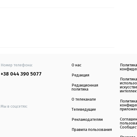
Номер телефона:
О нас
Политик
конфиде
+38 044 390 5077
Редакция
Политик
использ
Редакционная
искусств
политика
интеллек
О телеканале
Политик
конфиде
Мы в соцсетях:
приложе
Телеведущие
Соглаше
Рекламодателям
пользов
Сообщес
Правила пользования