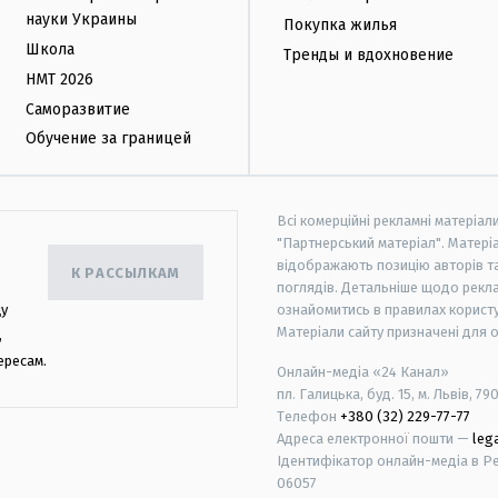
науки Украины
Покупка жилья
Школа
Тренды и вдохновение
НМТ 2026
Саморазвитие
Обучение за границей
Всі комерційні рекламні матеріал
"Партнерський матеріал". Матеріа
відображають позицію авторів та 
К РАССЫЛКАМ
поглядів. Детальніше щодо рекл
цу
ознайомитись в правилах користу
Матеріали сайту призначені для 
,
ересам.
Онлайн-медіа «24 Канал»
пл. Галицька, буд. 15, м. Львів, 79
Телефон
+380 (32) 229-77-77
Адреса електронної пошти —
leg
Ідентифікатор онлайн-медіа в Реє
06057