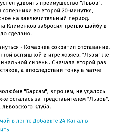
успел удвоить преимущество "Львов".
 соперники во второй 20-минутке,
есное на заключительный период.
ала Клименков забросил третью шайбу в
ыло сделано.
нуться - Комарчев сократил отставание,
нной вспышкой в игре хозяев. "Львы" же
финальной сирены. Сначала второй раз
стяков, а впоследствии точку в матче
олюбие "Барсам", впрочем, не удалось
оже осталась за представителем "Львов".
а львовского клуба.
учай в ленте
Добавьте 24 Канал в
ить