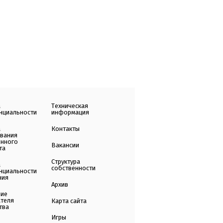
а
Техническая
нциальности
информация
а
Контакты
ования
енного
Вакансии
та
Структура
а
собственности
нциальности
ния
Архив
ние
ателя
Карта сайта
тва
Игры