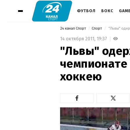
ФУТБОЛ
БОКС
GAM
24 канал Спорт
Спорт
 "Львы" оде
14 октября 2011,
19:37
"Львы" одер
чемпионате
хоккею