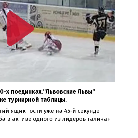
10-х поединках."Львовские Львы"
чке турнирной таблицы.
гий ящик гости уже на 45-й секунде
ба в активе одного из лидеров галичан