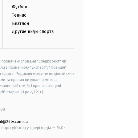
Футбол
Теннис
Биатлон
Другие виды спорта
и позначені словами "Спецпроєкт" чи
ли з позначкою "Експерт", "Позиція"
героїв. Редакція може не поділяти їхніх
ами та правил цитування можна
вання сайтом. Усі права захищені.
осіб старше
21 року (21+)
008
al@24tv.com.ua
стрі суб'єктів у сфері медіа — R40-