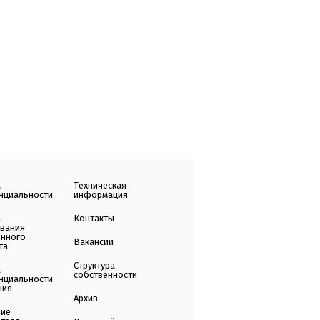
а
Техническая
нциальности
информация
а
Контакты
ования
енного
Вакансии
та
Структура
а
собственности
нциальности
ния
Архив
ние