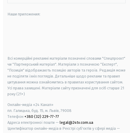
Наши приложения:
android
apple
smart tv
samsung smart tv
Всі комерційні рекламні матеріали позначені словами "Спецпроєкт"
чи "Партнерський матеріал". Матеріали з позначкою "Експерт",
"Позиція" відображають позицію авторів та героїв. Редакція може
не поділяти їхніх поглядів. Детальніше щодо реклами та правил
цитування можна ознайомитись в правилах користування сайтом.
Усі права захищені.
Матеріали сайту призначені для осіб старше
21
року (21+)
Онлайн-медіа «24 Канал»
пл. Галицька, буд. 15, м. Львів, 79008
Телефон
+380 (32) 229-77-77
Адреса електронної пошти —
legal@24tv.com.ua
Ідентифікатор онлайн-медіа в Реєстрі суб'єктів у сфері медіа —