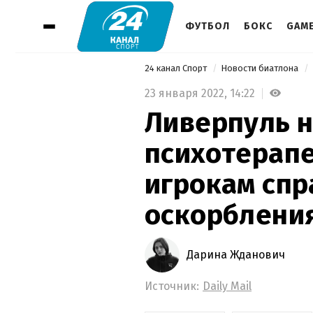
ФУТБОЛ
БОКС
GAM
24 канал Спорт
Новости биатлона
23 января 2022,
14:22
Ливерпуль 
психотерапе
игрокам спр
оскорбления
Дарина Жданович
Источник:
Daily Mail