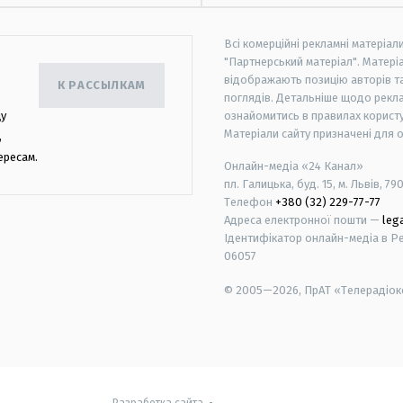
Всі комерційні рекламні матеріал
"Партнерський матеріал". Матеріа
відображають позицію авторів та 
К РАССЫЛКАМ
поглядів. Детальніше щодо рекл
цу
ознайомитись в правилах користу
Матеріали сайту призначені для 
,
ересам.
Онлайн-медіа «24 Канал»
пл. Галицька, буд. 15, м. Львів, 79
Телефон
+380 (32) 229-77-77
Адреса електронної пошти —
leg
Ідентифікатор онлайн-медіа в Реє
06057
© 2005—2026,
ПрАТ «Телерадіоко
android
apple
Разработка сайта
-