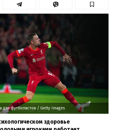
а для футболистов
/ Getty Images
сихологическом здоровье
молодыми игроками работает