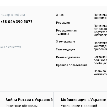
Номер телефона:
О нас
Политик
конфиде
+38 044 390 5077
Редакция
Политик
использ
Редакционная
искусств
политика
интеллек
О телеканале
Политик
конфиде
Мы в соцсетях:
приложе
Телеведущие
Соглаше
Рекламодателям
пользов
Сообщес
Правила пользования
Правила
коммент
Война России с Украиной
Мобилизация в Украине
Ракетные обстрелы
Увольнение с военной