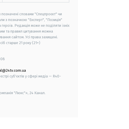
и позначені словами "Спецпроєкт" чи
ли з позначкою "Експерт", "Позиція"
героїв. Редакція може не поділяти їхніх
ами та правил цитування можна
вання сайтом. Усі права захищені.
осіб старше
21 року (21+)
008
al@24tv.com.ua
стрі суб'єктів у сфері медіа — R40-
мпанія "Люкс"», 24 Канал.
smart tv
samsung smart tv