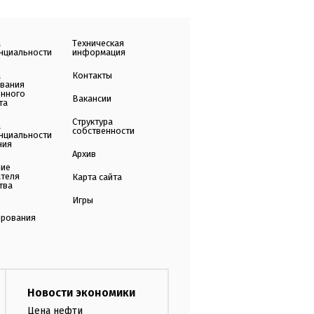
а
Техническая
нциальности
информация
а
Контакты
ования
енного
Вакансии
та
Структура
а
собственности
нциальности
ния
Архив
ние
ателя
Карта сайта
тва
Игры
ирования
Новости экономики
Цена нефти