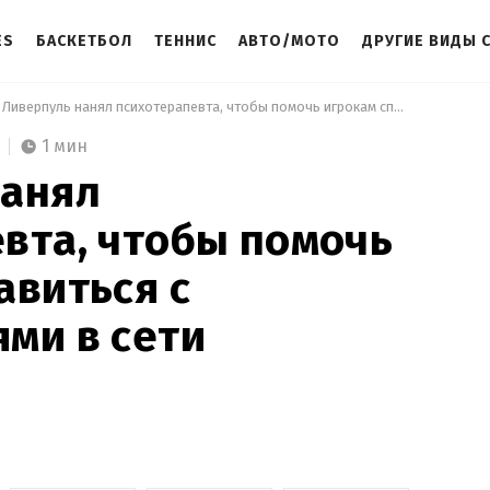
ES
БАСКЕТБОЛ
ТЕННИС
АВТО/МОТО
ДРУГИЕ ВИДЫ 
 Ливерпуль нанял психотерапевта, чтобы помочь игрокам справиться с оскорблениями в сети 
1 мин
нанял
вта, чтобы помочь
авиться с
ми в сети