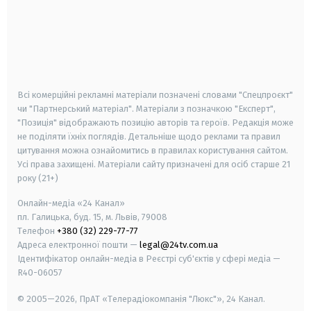
android
apple
smart tv
samsung smart tv
Всі комерційні рекламні матеріали позначені словами "Спецпроєкт"
чи "Партнерський матеріал". Матеріали з позначкою "Експерт",
"Позиція" відображають позицію авторів та героїв. Редакція може
не поділяти їхніх поглядів. Детальніше щодо реклами та правил
цитування можна ознайомитись в правилах користування сайтом.
Усі права захищені.
Матеріали сайту призначені для осіб старше
21
року (21+)
Онлайн-медіа «24 Канал»
пл. Галицька, буд. 15, м. Львів, 79008
Телефон
+380 (32) 229-77-77
Адреса електронної пошти —
legal@24tv.com.ua
Ідентифікатор онлайн-медіа в Реєстрі суб'єктів у сфері медіа —
R40-06057
© 2005—2026,
ПрАТ «Телерадіокомпанія "Люкс"», 24 Канал.