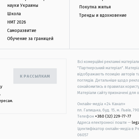
науки Украины
Покупка жилья
Школа
Тренды и вдохновение
НМТ 2026
Саморазвитие
Обучение за границей
Всі комерційні рекламні матеріал
"Партнерський матеріал". Матеріа
відображають позицію авторів та 
К РАССЫЛКАМ
поглядів. Детальніше щодо рекл
цу
ознайомитись в правилах користу
Матеріали сайту призначені для 
,
ересам.
Онлайн-медіа «24 Канал»
пл. Галицька, буд. 15, м. Львів, 79
Телефон
+380 (32) 229-77-77
Адреса електронної пошти —
leg
Ідентифікатор онлайн-медіа в Реє
06057