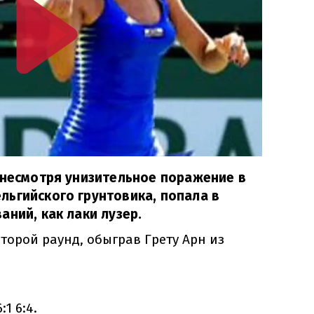
 несмотря унизительное поражение в
ьгийского грунтовика, попала в
аний, как лаки лузер.
второй раунд, обыграв Грету Арн из
1 6:4.