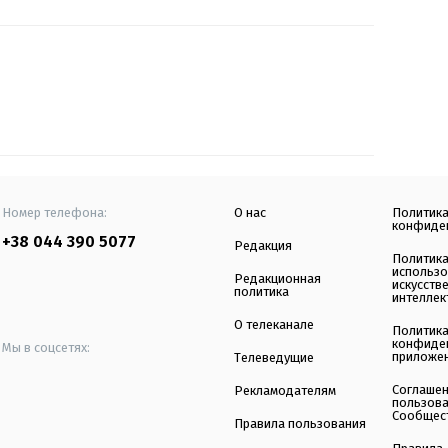
Номер телефона:
О нас
Политик
конфиде
+38 044 390 5077
Редакция
Политик
использ
Редакционная
искусств
политика
интеллек
О телеканале
Политик
конфиде
Мы в соцсетях:
приложе
Телеведущие
Соглаше
Рекламодателям
пользов
Сообщес
Правила пользования