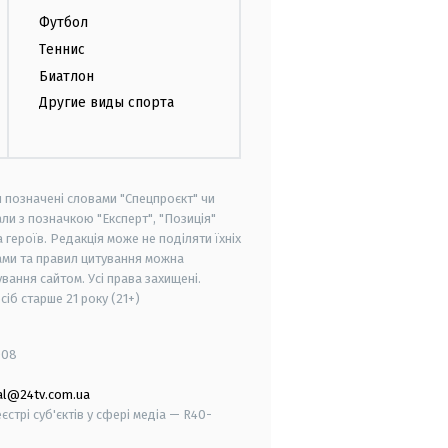
Футбол
Теннис
Биатлон
Другие виды спорта
и позначені словами "Спецпроєкт" чи
ли з позначкою "Експерт", "Позиція"
героїв. Редакція може не поділяти їхніх
ами та правил цитування можна
вання сайтом. Усі права захищені.
осіб старше
21 року (21+)
008
al@24tv.com.ua
стрі суб'єктів у сфері медіа — R40-