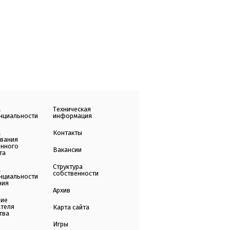
а
Техническая
нциальности
информация
а
Контакты
ования
енного
Вакансии
та
Структура
а
собственности
нциальности
ния
Архив
ние
ателя
Карта сайта
тва
Игры