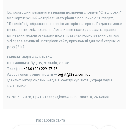
smart tv
samsung smart tv
Всі комерційні рекламні матеріали позначені словами "Спецпроєкт"
чи "Партнерський матеріал". Матеріали з позначкою "Експерт",
"Позиція" відображають позицію авторів та героїв. Редакція може
не поділяти їхніх поглядів. Детальніше щодо реклами та правил
цитування можна ознайомитись в правилах користування сайтом.
Усі права захищені.
Матеріали сайту призначені для осіб старше
21
року (21+)
Онлайн-медіа «24 Канал»
пл. Галицька, буд. 15, м. Львів, 79008
Телефон
+380 (32) 229-77-77
Адреса електронної пошти —
legal@24tv.com.ua
Ідентифікатор онлайн-медіа в Реєстрі суб'єктів у сфері медіа —
R40-06057
© 2005—2026,
ПрАТ «Телерадіокомпанія "Люкс"», 24 Канал.
Разработка сайта
-