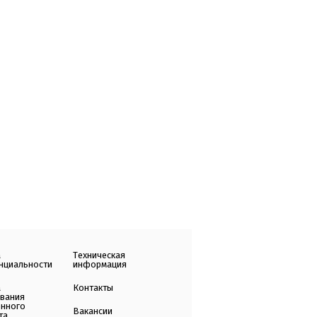
а
Техническая
нциальности
информация
а
Контакты
ования
енного
Вакансии
та