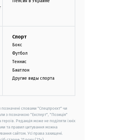
Пенсия в Украине
т
Спорт
Бокс
Футбол
Теннис
Биатлон
Другие виды спорта
и позначені словами "Спецпроєкт" чи
ли з позначкою "Експерт", "Позиція"
героїв. Редакція може не поділяти їхніх
ами та правил цитування можна
вання сайтом. Усі права захищені.
осіб старше
21 року (21+)