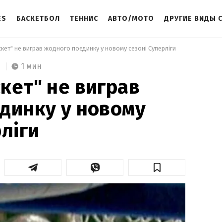
ES
БАСКЕТБОЛ
ТЕННИС
АВТО/МОТО
ДРУГИЕ ВИДЫ 
кет" не виграв жодного поєдинку у новому сезоні Суперліги 
1 мин
кет" не виграв
динку у новому
ліги