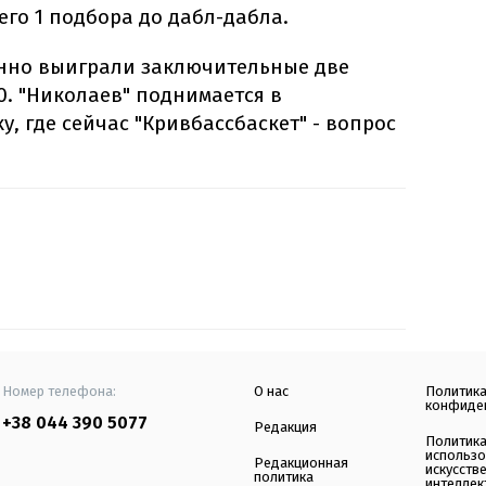
его 1 подбора до дабл-дабла.
ренно выиграли заключительные две
0. "Николаев" поднимается в
, где сейчас "Кривбассбаскет" - вопрос
Номер телефона:
О нас
Политик
конфиде
+38 044 390 5077
Редакция
Политик
использ
Редакционная
искусств
политика
интеллек