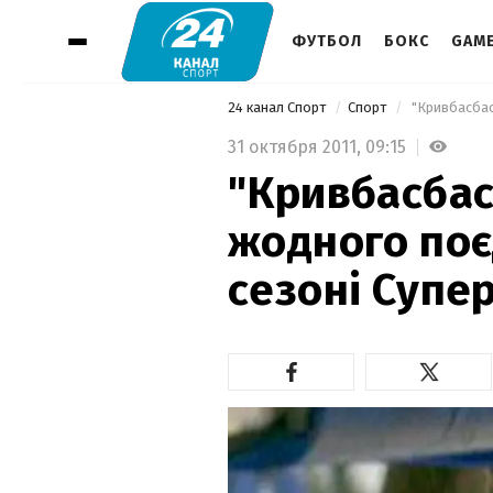
ФУТБОЛ
БОКС
GAM
24 канал Спорт
Спорт
 "Кривбасбас
31 октября 2011,
09:15
"Кривбасбас
жодного поє
сезоні Супер