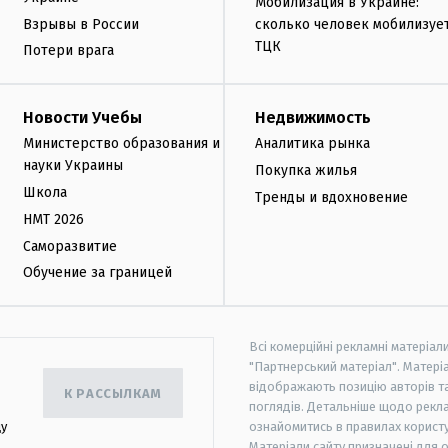
Мобилизация в Украине:
Взрывы в России
сколько человек мобилизуе
ТЦК
Потери врага
Новости Учебы
Недвижимость
Министерство образования и
Аналитика рынка
науки Украины
Покупка жилья
Школа
Тренды и вдохновение
НМТ 2026
Саморазвитие
Обучение за границей
Всі комерційні рекламні матеріал
"Партнерський матеріал". Матеріа
відображають позицію авторів та 
К РАССЫЛКАМ
поглядів. Детальніше щодо рекл
цу
ознайомитись в правилах користу
Матеріали сайту призначені для 