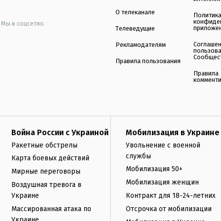
О телеканале
Политик
конфиде
Мы в соцсетях:
приложе
Телеведущие
Соглаше
Рекламодателям
пользов
Сообщес
Правила пользования
Правила
коммент
Война России с Украиной
Мобилизация в Украине
Ракетные обстрелы
Увольнение с военной
службы
Карта боевых действий
Мобилизация 50+
Мирные переговоры
Мобилизация женщин
Воздушная тревога в
Украине
Контракт для 18-24-летних
Массированная атака по
Отсрочка от мобилизации
Украине