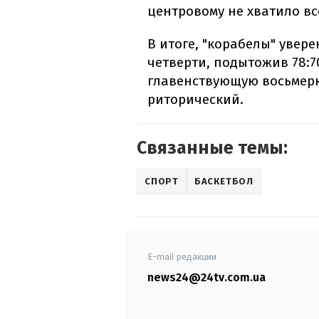
центровому не хватило вс
В итоге, "корабелы" уве
четверти, подытожив 78:7
главенствующую восьмерку
риторический.
Связанные темы:
СПОРТ
БАСКЕТБОЛ
E-mail редакции
news24@24tv.com.ua