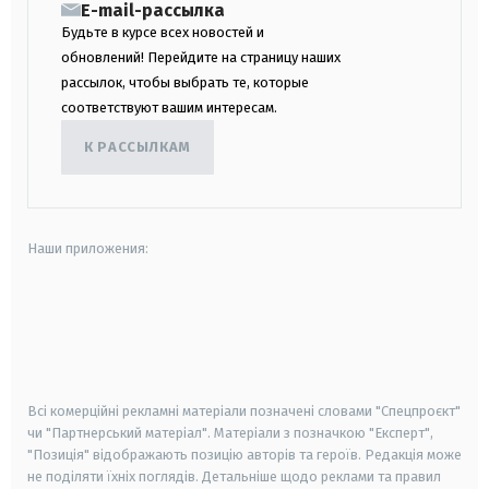
E-mail-рассылка
Будьте в курсе всех новостей и
обновлений! Перейдите на страницу наших
рассылок, чтобы выбрать те, которые
соответствуют вашим интересам.
К РАССЫЛКАМ
Наши приложения:
android
apple
smart tv
samsung smart tv
Всі комерційні рекламні матеріали позначені словами "Спецпроєкт"
чи "Партнерський матеріал". Матеріали з позначкою "Експерт",
"Позиція" відображають позицію авторів та героїв. Редакція може
не поділяти їхніх поглядів. Детальніше щодо реклами та правил