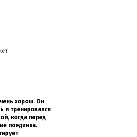
жет
очень хорош. Он
едь я тренировался
бой, когда перед
ие поединка.
тирует