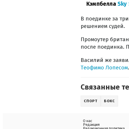
Кэмпбелла
Sky 
В поединке за тр
решением судей.
Промоутер брита
после поединка. П
Василий же заявил
Теофимо Лопесом
Связанные т
СПОРТ
БОКС
О нас
Редакция
Редакционная политика