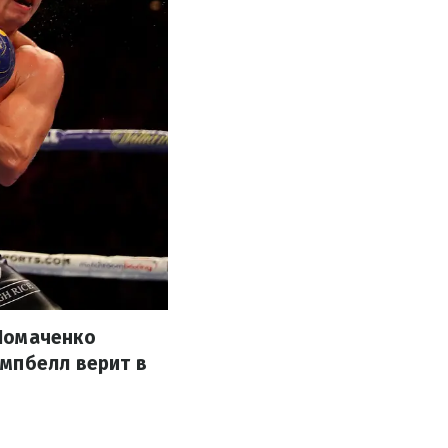
 Ломаченко
эмпбелл верит в