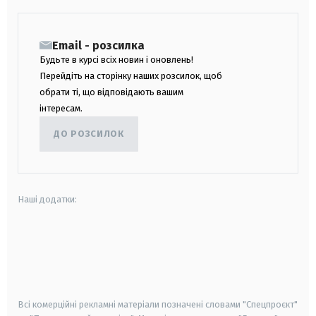
Email - розсилка
Будьте в курсі всіх новин і оновлень!
Перейдіть на сторінку наших розсилок, щоб
обрати ті, що відповідають вашим
інтересам.
ДО РОЗСИЛОК
Наші додатки:
android
apple
smart tv
samsung smart tv
Всі комерційні рекламні матеріали позначені словами "Спецпроєкт"