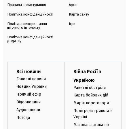
Правила користування
Архів
Політика конфіденційності
Карта сайту
Політика використання
Ігри
штучного інтелекту
Політика конфіденційності
додатку
Всі новини
Війна Росії з
Головні новини
Україною
Новини України
Ракетні обстріли
Прямий ефір
Карта бойових дій
Відеоновини
Мирні переговори
Аудіоновини
Повітряна тривога в
Україні
Погода
Масована атака по