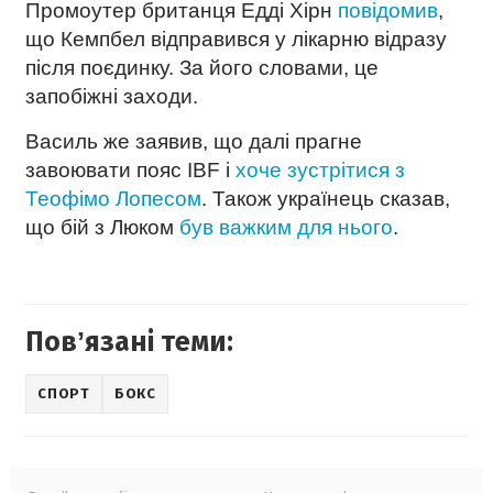
Промоутер британця Едді Хірн
повідомив
,
що Кемпбел відправився у лікарню відразу
після поєдинку. За його словами, це
запобіжні заходи.
Василь же заявив, що далі прагне
завоювати пояс IBF і
хоче зустрітися з
Теофімо Лопесом
. Також українець сказав,
що бій з Люком
був важким для нього
.
Повʼязані теми:
СПОРТ
БОКС