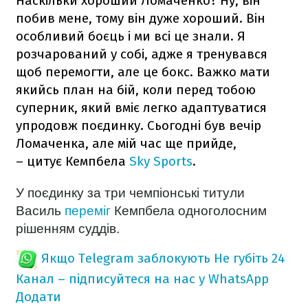
Наскільки хороший Ломаченко? Ну, він
побив мене, тому він дуже хороший. Він
особливий боєць і ми всі це знали. Я
розчарований у собі, адже я тренувався
щоб перемогти, але це бокс. Важко мати
якийсь план на бій, коли перед тобою
суперник, який вміє легко адаптуватися
упродовж поєдинку. Сьогодні був вечір
Ломаченка, але мій час ще прийде,
– цитує Кемпбела
Sky Sports
.
У поєдинку за три чемпіонські титули
Василь
переміг
Кемпбела одноголосним
рішенням суддів.
Якщо Telegram заблокують
Не губіть 24
Канал – підписуйтеся на нас у WhatsApp
Додати