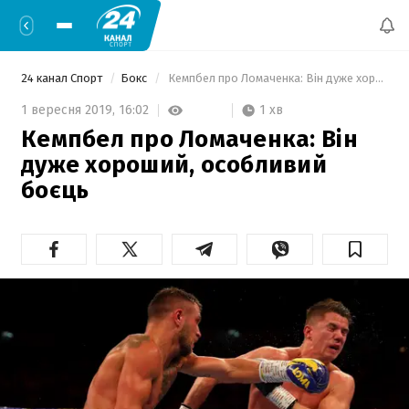
24 канал Спорт
Бокс
 Кемпбел про Ломаченка: Він дуже хороший, особливий боєць 
1 хв
1 вересня 2019,
16:02
Кемпбел про Ломаченка: Він
дуже хороший, особливий
боєць