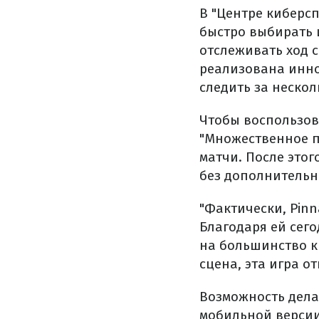
В "Центре киберсп
быстро выбирать 
отслеживать ход с
реализована инно
следить за неско
Чтобы воспользова
"Множественное п
матчи. После этог
без дополнительн
"Фактически, Pinn
Благодаря ей сег
на большинство к
сцена, эта игра от
Возможность делат
мобильной версии