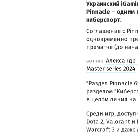
Украинский iGami
Pinnacle – одним
киберспорт.
Соглашение с Pin
одновременно пре
прематче (до нача
Александр 
ВОТ ТАК
Master series 2024
"Раздел Pinnacle 
разделом "Киберсп
в целом линия на 
Среди игр, доступ
Dota 2, Valorant и
Warcraft 3 и даже