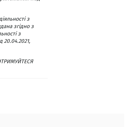
іяльності з
идана згідно з
ьності з
 20.04.2021,
ДОТРИМУЙТЕСЯ