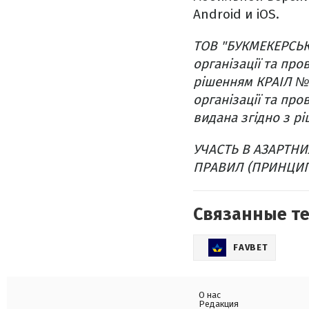
Android и iOS.
ТОВ "БУКМЕКЕРСЬКА
організації та про
рішенням КРАІЛ № 4
організації та про
видана згідно з рі
УЧАСТЬ В АЗАРТНИ
ПРАВИЛ (ПРИНЦИПІ
Связанные т
FAVBET
О нас
Редакция