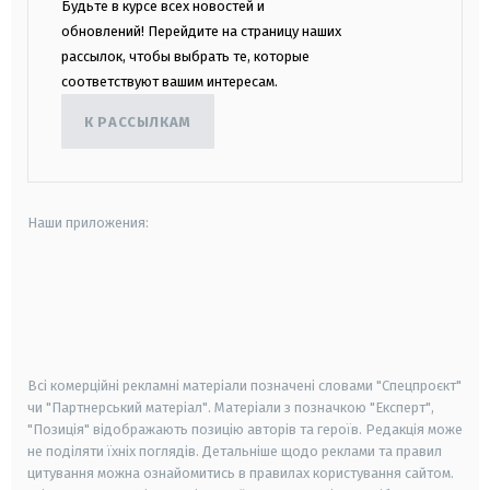
Будьте в курсе всех новостей и
обновлений! Перейдите на страницу наших
рассылок, чтобы выбрать те, которые
соответствуют вашим интересам.
К РАССЫЛКАМ
Наши приложения:
android
apple
smart tv
samsung smart tv
Всі комерційні рекламні матеріали позначені словами "Спецпроєкт"
чи "Партнерський матеріал". Матеріали з позначкою "Експерт",
"Позиція" відображають позицію авторів та героїв. Редакція може
не поділяти їхніх поглядів. Детальніше щодо реклами та правил
цитування можна ознайомитись в правилах користування сайтом.