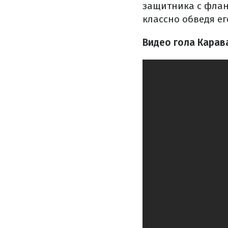
защитника с флан
классно обведя ег
Видео гола Карав