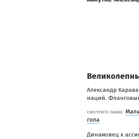
Великолепны
Александр Карава
наций. Фланговый
Мали
СМОТРИТЕ ТАКЖЕ
гола
Динамовец к асси