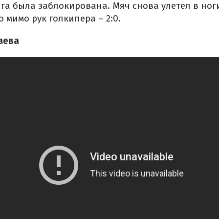
га была заблокирована. Мяч снова улетел в ног
о мимо рук голкипера – 2:0.
аева