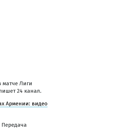
в матче Лиги
пишет 24 канал.
ах Армении: видео
. Передача