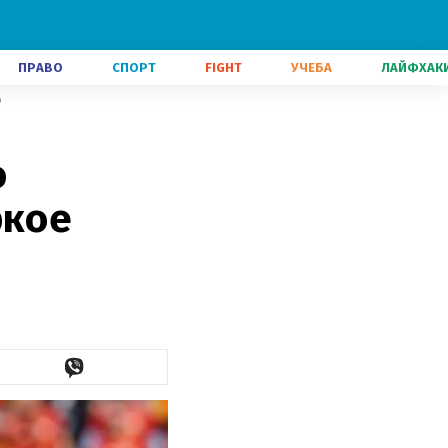
ПРАВО
СПОРТ
FIGHT
УЧЕБА
ЛАЙФХАК
о
о
ркое