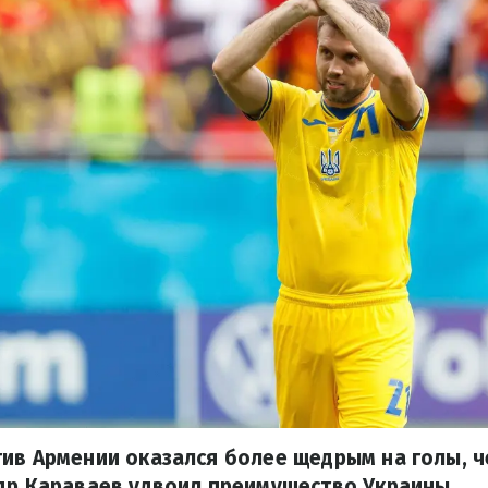
ив Армении оказался более щедрым на голы, ч
др Караваев удвоил преимущество Украины.