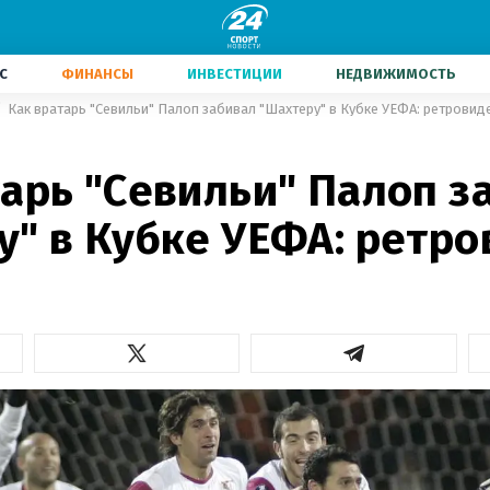
С
ФИНАНСЫ
ИНВЕСТИЦИИ
НЕДВИЖИМОСТЬ
Как вратарь "Севильи" Палоп забивал "Шахтеру" в Кубке УЕФА: ретровид
тарь "Севильи" Палоп з
у" в Кубке УЕФА: ретр