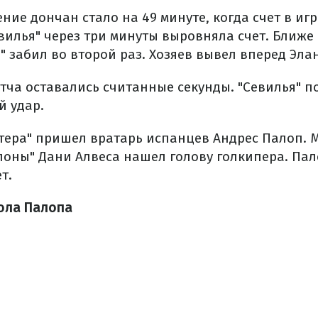
ие дончан стало на 49 минуте, когда счет в иг
евилья" через три минуты выровняла счет. Ближ
 забил во второй раз. Хозяев вывел вперед Эла
тча оставались считанные секунды. "Севилья" п
й удар.
ера" пришел вратарь испанцев Андрес Палоп. М
елоны" Дани Алвеса нашел голову голкипера. Пал
т.
ола Палопа