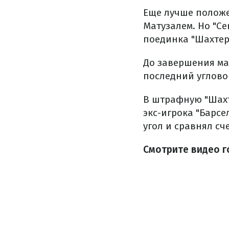
Еще лучше положен
Матузалем. Но "С
поединка "Шахтер"
До завершения ма
последний углово
В штрафную "Шахт
экс-игрока "Барс
угол и сравнял сче
Смотрите видео г