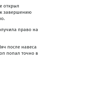
ре открыл
е к завершению
но.
олучила право на
яч после навеса
оп попал точно в