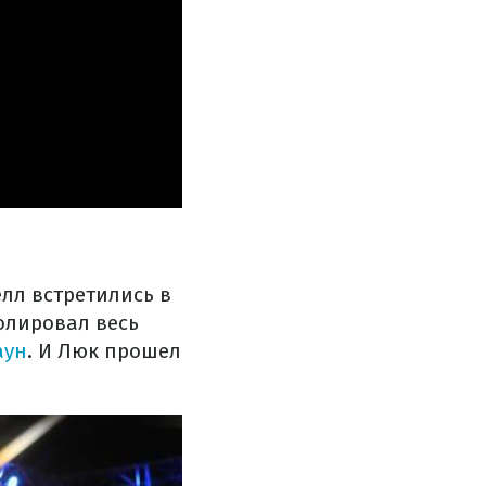
елл встретились в
олировал весь
аун
. И Люк прошел