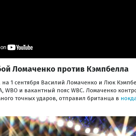
бой Ломаченко против Кэмпбелла
та на 1 сентября Василий Ломаченко и Люк Кэмпб
A, WBO и вакантный пояс WBC. Ломаченко контр
много точных ударов, отправил британца в
нокд