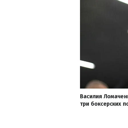
Василия Ломаченк
три боксерских п