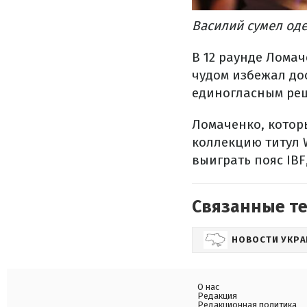
Василий сумел оде
В 12 раунде Лома
чудом избежал до
единогласным реш
Ломаченко, котор
коллекцию титул 
выиграть пояс IBF
Связанные т
НОВОСТИ УКР
О нас
Редакция
Редакционная политика