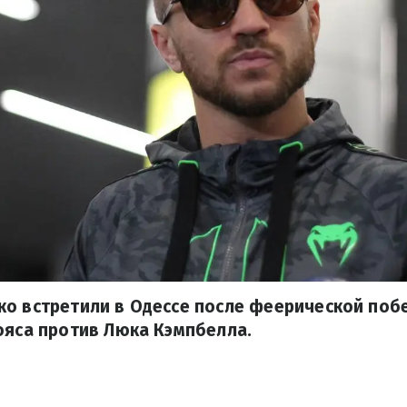
о встретили в Одессе после феерической побе
ояса против Люка Кэмпбелла.