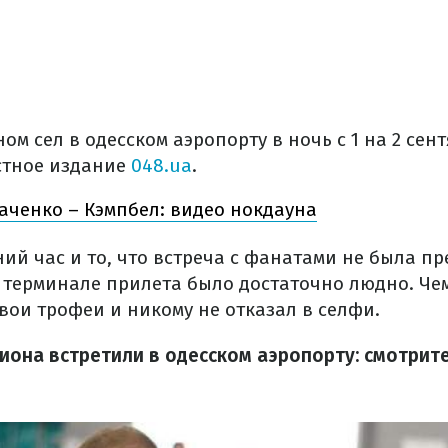
ом сел в одесском аэропорту в ночь с 1 на 2 сен
естное издание
048.ua
.
ченко – Кэмпбел: видео нокдауна
ий час и то, что встреча с фанатами не была п
 терминале прилета было достаточно людно. Че
вои трофеи и никому не отказал в селфи.
иона встретили в одесском аэропорту: смотрит