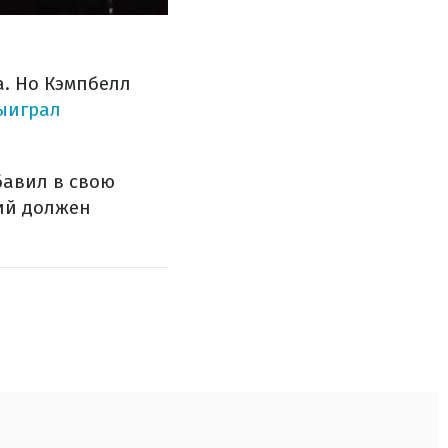
а. Но Кэмпбелл
ыиграл
бавил в свою
ий должен