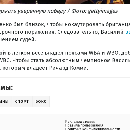
ржать уверенную победу / Фото: gettyimages
ченко был близок, чтобы нокаутировать британц
срочного поражения. Следовательно, Василий
в
ением судей.
ый в легком весе владел поясами WBA и WBO, до
WBC. Чтобы стать абсолютным чемпионом Васил
, которым владеет Ричард Комми.
емы:
АИНЫ
СПОРТ
БОКС
Рекламодателям
Правила пользования
Политика конфиденциальности