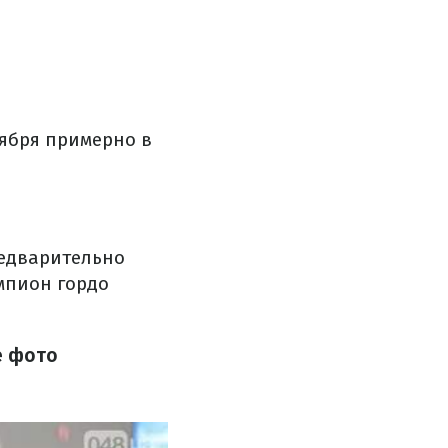
тября примерно в
редварительно
мпион гордо
е фото