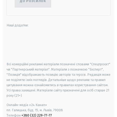
ДО РОЗСИЛОК
Наші додатки:
android
apple
smart tv
samsung smart tv
Всі комерційні рекламні матеріали позначені словами "Спецпроєкт"
чи "Партнерський матеріал". Матеріали з позначкою "Експерт",
"Позиція" відображають позицію авторів та героїв. Редакція може
не поділяти їхніх поглядів. Детальніше щодо реклами та правил
цитування можна ознайомитись в правилах користування сайтом.
Усі права захищені.
Матеріали сайту призначені для осіб старше
21
року (21+)
Онлайн-медіа «24 Канал»
пл. Галицька, буд. 15, м. Львів, 79008
Телефон
+380 (32) 229-77-77