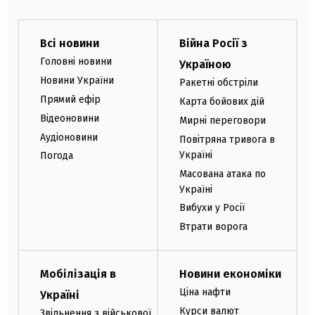
Всі новини
Війна Росії з
Головні новини
Україною
Новини України
Ракетні обстріли
Прямий ефір
Карта бойових дій
Відеоновини
Мирні переговори
Аудіоновини
Повітряна тривога в
Україні
Погода
Масована атака по
Україні
Вибухи у Росії
Втрати ворога
Мобілізація в
Новини економіки
Ціна нафти
Україні
Курси валют
Звільнення з військової