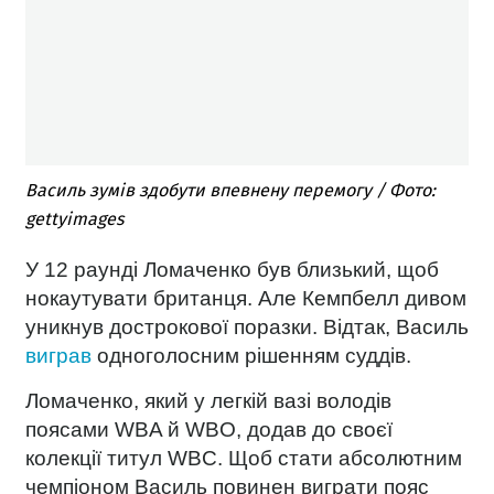
Василь зумів здобути впевнену перемогу / Фото:
gettyimages
У 12 раунді Ломаченко був близький, щоб
нокаутувати британця. Але Кемпбелл дивом
уникнув дострокової поразки. Відтак, Василь
виграв
одноголосним рішенням суддів.
Ломаченко, який у легкій вазі володів
поясами WBA й WBO, додав до своєї
колекції титул WBC. Щоб стати абсолютним
чемпіоном Василь повинен виграти пояс