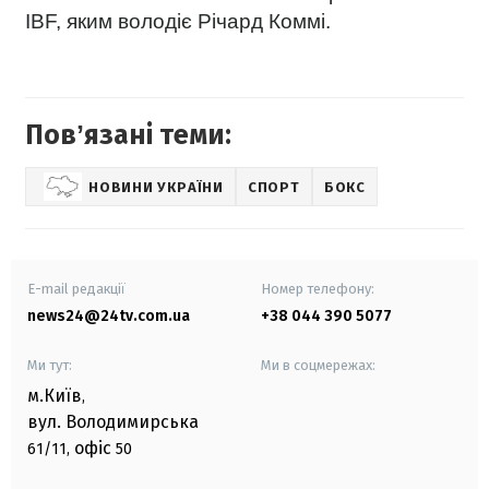
IBF, яким володіє Річард Коммі.
Повʼязані теми:
НОВИНИ УКРАЇНИ
СПОРТ
БОКС
E-mail редакції
Номер телефону:
news24@24tv.com.ua
+38 044 390 5077
Ми тут:
Ми в соцмережах:
м.Київ
,
вул. Володимирська
офіс
61/11,
50