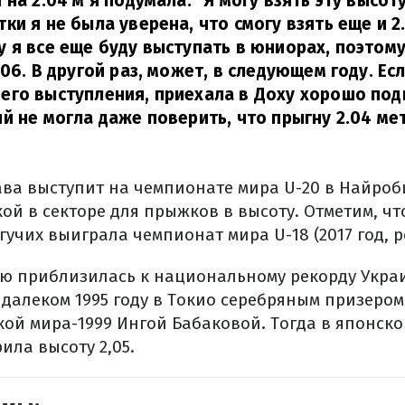
на 2.04 м я подумала: "Я могу взять эту высоту
ки я не была уверена, что смогу взять еще и 2.
 я все еще буду выступать в юниорах, поэтому
06. В другой раз, может, в следующем году.
Есл
го выступления, приехала в Доху хорошо под
й не могла даже поверить, что прыгну 2.04 ме
ава выступит на чемпионате мира U-20 в Найроби
й в ​​секторе для прыжков в высоту. Отметим, чт
учих выиграла чемпионат мира U-18 (2017 год, рез
ю приблизилась к национальному рекорду Укра
 далеком 1995 году в Токио серебряным призеро
ой мира-1999 Ингой Бабаковой. Тогда в японско
ила высоту 2,05.