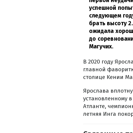
первой неудачи 
успешной попыт
следующем году
брать высоту 2.
ожидала хороше
до соревновани
Магучих.
В 2020 году Яросл
главной фаворитко
столице Кении Маг
Ярослава вплотну
установленному в
Атланте, чемпионк
летняя Инга покор