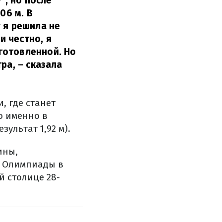
", но после
06 м. В
 я решила не
и честно, я
готовленной. Но
тра,
– сказала
, где станет
о именно в
ультат 1,92 м).
ины,
м Олимпиады в
й столице 28-