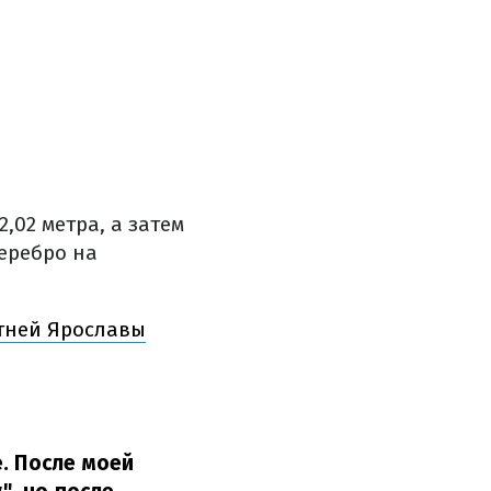
,02 метра, а затем
серебро на
етней Ярославы
. После моей