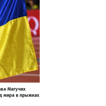
ава Магучих
рд мира в прыжках