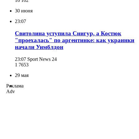
16 102
30 июня
23:07
Свитолина уступила Снигур, а Костюк
"проехалась" по аргентинке: как украинки
начали Уимблдон
23:07
Sport News 24
1 765
3
29 мая
Реклама
Adv