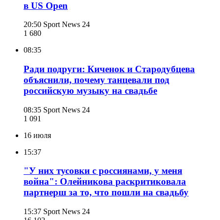
в US Open
20:50
Sport News 24
1 680
08:35
Ради подруги: Киченок и Стародубцева
объяснили, почему танцевали под
российскую музыку на свадьбе
08:35
Sport News 24
1 091
16 июля
15:37
"У них тусовки с россиянами, у меня
война": Олейникова раскритиковала
партнерш за то, что пошли на свадьбу
15:37
Sport News 24