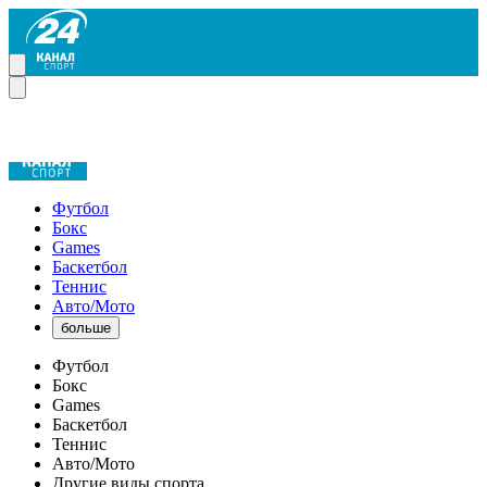
Футбол
Бокс
Games
Баскетбол
Теннис
Авто/Мото
больше
Футбол
Бокс
Games
Баскетбол
Теннис
Авто/Мото
Другие виды спорта