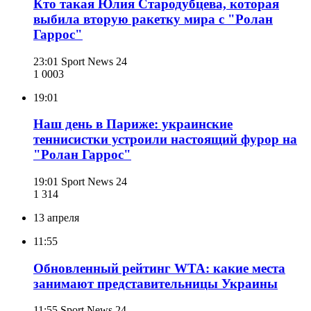
Кто такая Юлия Стародубцева, которая
выбила вторую ракетку мира с "Ролан
Гаррос"
23:01
Sport News 24
1 000
3
19:01
Наш день в Париже: украинские
теннисистки устроили настоящий фурор на
"Ролан Гаррос"
19:01
Sport News 24
1 314
13 апреля
11:55
Обновленный рейтинг WTA: какие места
занимают представительницы Украины
11:55
Sport News 24