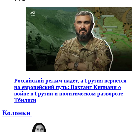
Российский режим падет, а Грузия вернется
на европейский путь: Вахтанг Кипиани о
войне в Грузии и политическом развороте
Тбилиси
Колонки