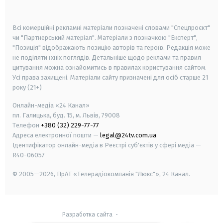
smart tv
samsung smart tv
Всі комерційні рекламні матеріали позначені словами "Спецпроєкт"
чи "Партнерський матеріал". Матеріали з позначкою "Експерт",
"Позиція" відображають позицію авторів та героїв. Редакція може
не поділяти їхніх поглядів. Детальніше щодо реклами та правил
цитування можна ознайомитись в правилах користування сайтом.
Усі права захищені.
Матеріали сайту призначені для осіб старше
21
року (21+)
Онлайн-медіа «24 Канал»
пл. Галицька, буд. 15, м. Львів, 79008
Телефон
+380 (32) 229-77-77
Адреса електронної пошти —
legal@24tv.com.ua
Ідентифікатор онлайн-медіа в Реєстрі суб'єктів у сфері медіа —
R40-06057
© 2005—2026,
ПрАТ «Телерадіокомпанія "Люкс"», 24 Канал.
Разработка сайта
-