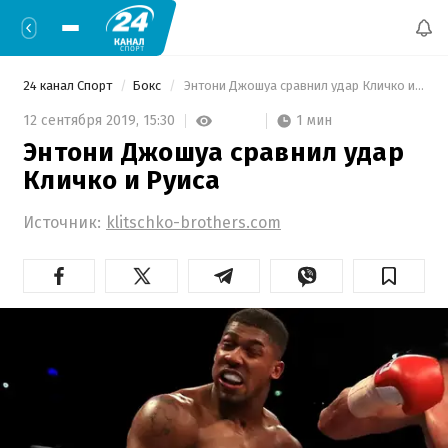
24 канал Спорт
Бокс
 Энтони Джошуа сравнил удар Кличко и Руиса 
1 мин
12 сентября 2019,
15:30
Энтони Джошуа сравнил удар
Кличко и Руиса
Источник:
klitschko-brothers.com