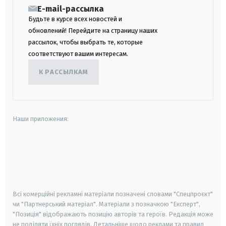
E-mail-рассылка
Будьте в курсе всех новостей и
обновлений! Перейдите на страницу наших
рассылок, чтобы выбрать те, которые
соответствуют вашим интересам.
К РАССЫЛКАМ
Наши приложения:
android
apple
smart tv
samsung smart tv
Всі комерційні рекламні матеріали позначені словами "Спецпроєкт"
чи "Партнерський матеріал". Матеріали з позначкою "Експерт",
"Позиція" відображають позицію авторів та героїв. Редакція може
не поділяти їхніх поглядів. Детальніше щодо реклами та правил