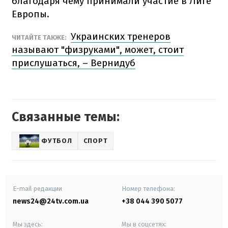
благодаря чему принимали участие в Лиге
Европы.
Украинских тренеров
ЧИТАЙТЕ ТАКЖЕ:
называют "физруками", может, стоит
прислушаться, – Вернидуб
Связанные темы:
ФУТБОЛ
СПОРТ
E-mail редакции
Номер телефона:
news24@24tv.com.ua
+38 044 390 5077
Мы здесь:
Мы в соцсетях: