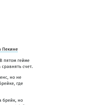
в Пекине
В пятом гейме
 сравнять счет.
енс, но не
брейке, где
а брейк, но