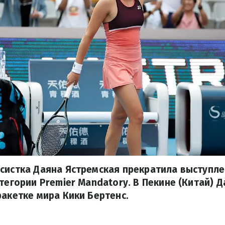
систка Даяна Ястремская прекратила выступл
атегории Premier Mandatory. В Пекине (Китай) 
ракетке мира Кики Бертенс.