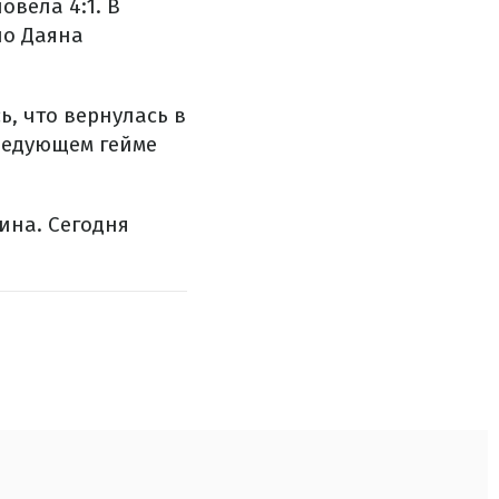
овела 4:1. В
но Даяна
ь, что вернулась в
следующем гейме
ина. Сегодня