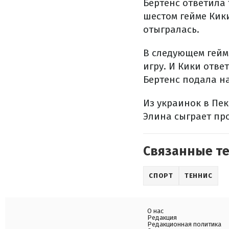
Бертенс ответила 
шестом гейме Кик
отыгралась.
В следующем гейме
игру. И Кики отве
Бертенс подала на
Из украинок в Пе
Элина сыграет пр
Связанные т
СПОРТ
ТЕННИС
О нас
Редакция
Редакционная политика