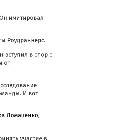
 Он имитировал
ты Роудраннерс.
н вступил в спор с
ы от
асследование
оманды. И вот
ра Ломаченко,
инять участие в