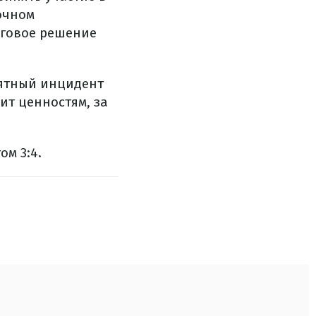
очном
тоговое решение
иятный инцидент
ит ценностям, за
м 3:4.