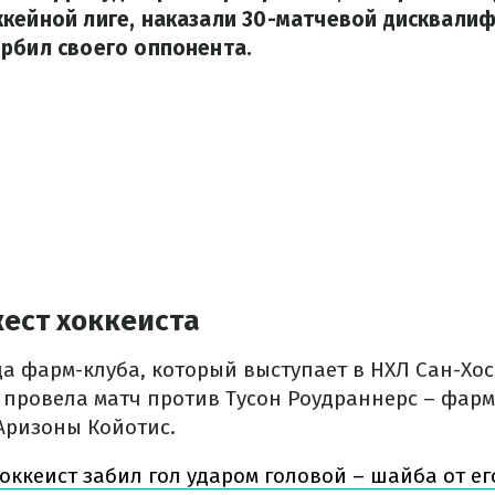
кейной лиге, наказали 30-матчевой дисквалиф
рбил своего оппонента.
ест хоккеиста
а фарм-клуба, который выступает в НХЛ Сан-Хос
 провела матч против Тусон Роудраннерс – фарм
Аризоны Койотис.
оккеист забил гол ударом головой – шайба от ег