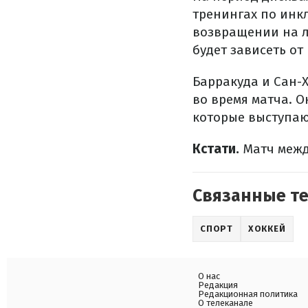
тренингах по инк
возвращении на ле
будет зависеть от
Барракуда и Сан-
во время матча. О
которые выступаю
Кстати.
Матч межд
Связанные т
СПОРТ
ХОККЕЙ
О нас
Редакция
Редакционная политика
О телеканале