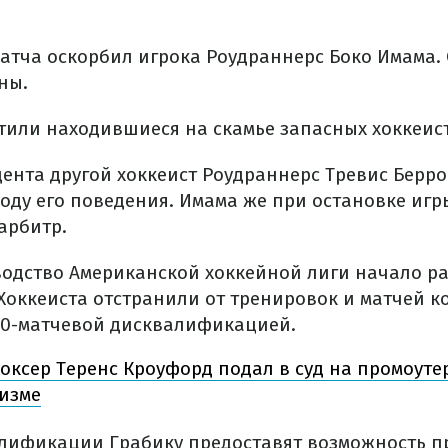
матча оскорбил игрока Роудраннерс Боко Имама.
ны.
етили находившиеся на скамье запасных хоккеис
ента другой хоккеист Роудраннерс Тревис Берро
оду его поведения. Имама же при остановке игр
арбитр.
водство Американской хоккейной лиги начало р
Хоккеиста отстранили от тренировок и матчей к
30-матчевой дисквалификацией.
оксер Теренс Кроуфорд подал в суд на промоуте
сизме
лификации Грабику предоставят возможность пр