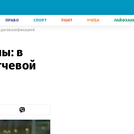
ПРАВО
СПОРТ
FIGHT
УЧЕБА
ЛАЙФХАК
й дисквалификацией
ы: в
тчевой