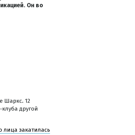
икацией. Он во
е Шаркс. 12
-клуба другой
о лица закатилась