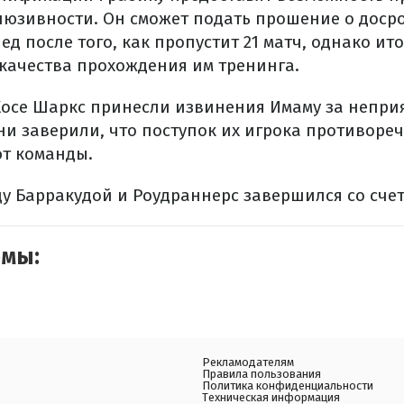
люзивности. Он сможет подать прошение о доср
д после того, как пропустит 21 матч, однако и
 качества прохождения им тренинга.
Хосе Шаркс принесли извинения Имаму за непр
ни заверили, что поступок их игрока противореч
т команды.
у Барракудой и Роудраннерс завершился со счето
емы:
Рекламодателям
Правила пользования
Политика конфиденциальности
Техническая информация