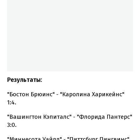
Результаты:
"Бостон Брюинс" - "Каролина Харикейнс"
1:4.
"Вашингтон Кэпиталс" - "Флорида Пантерс"
3:0.
"Миннесота Уайлд" - "Питтсбург Пингвинс"