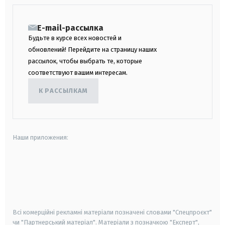
E-mail-рассылка
Будьте в курсе всех новостей и
обновлений! Перейдите на страницу наших
рассылок, чтобы выбрать те, которые
соответствуют вашим интересам.
К РАССЫЛКАМ
Наши приложения:
android
apple
smart tv
samsung smart tv
Всі комерційні рекламні матеріали позначені словами "Спецпроєкт"
чи "Партнерський матеріал". Матеріали з позначкою "Експерт",