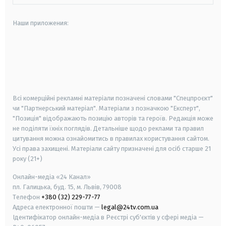
Наши приложения:
android
apple
smart tv
samsung smart tv
Всі комерційні рекламні матеріали позначені словами "Спецпроєкт"
чи "Партнерський матеріал". Матеріали з позначкою "Експерт",
"Позиція" відображають позицію авторів та героїв. Редакція може
не поділяти їхніх поглядів. Детальніше щодо реклами та правил
цитування можна ознайомитись в правилах користування сайтом.
Усі права захищені.
Матеріали сайту призначені для осіб старше
21
року (21+)
Онлайн-медіа «24 Канал»
пл. Галицька, буд. 15, м. Львів, 79008
Телефон
+380 (32) 229-77-77
Адреса електронної пошти —
legal@24tv.com.ua
Ідентифікатор онлайн-медіа в Реєстрі суб'єктів у сфері медіа —