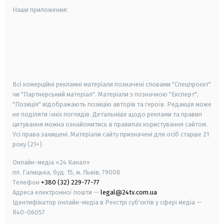
Наши приложения:
android
apple
smart tv
samsung smart tv
Всі комерційні рекламні матеріали позначені словами "Спецпроєкт"
чи "Партнерський матеріал". Матеріали з позначкою "Експерт",
"Позиція" відображають позицію авторів та героїв. Редакція може
не поділяти їхніх поглядів. Детальніше щодо реклами та правил
цитування можна ознайомитись в правилах користування сайтом.
Усі права захищені.
Матеріали сайту призначені для осіб старше
21
року (21+)
Онлайн-медіа «24 Канал»
пл. Галицька, буд. 15, м. Львів, 79008
Телефон
+380 (32) 229-77-77
Адреса електронної пошти —
legal@24tv.com.ua
Ідентифікатор онлайн-медіа в Реєстрі суб'єктів у сфері медіа —
R40-06057