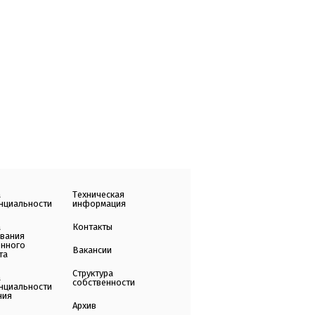
а
Техническая
нциальности
информация
а
Контакты
ования
енного
Вакансии
та
Структура
а
собственности
нциальности
ния
Архив