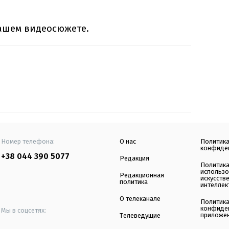
ашем видеосюжете.
Номер телефона:
О нас
Политик
конфиде
+38 044 390 5077
Редакция
Политик
использ
Редакционная
искусств
политика
интеллек
О телеканале
Политик
конфиде
Мы в соцсетях:
приложе
Телеведущие