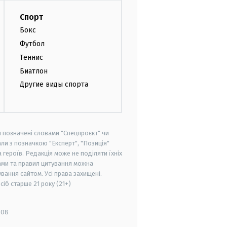
Спорт
Бокс
Футбол
Теннис
Биатлон
Другие виды спорта
и позначені словами "Спецпроєкт" чи
ли з позначкою "Експерт", "Позиція"
героїв. Редакція може не поділяти їхніх
ами та правил цитування можна
вання сайтом. Усі права захищені.
осіб старше
21 року (21+)
008