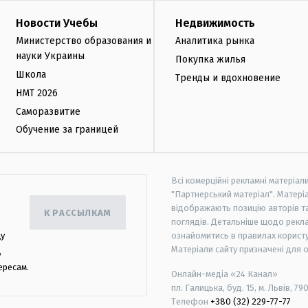
Новости Учебы
Недвижимость
Министерство образования и
Аналитика рынка
науки Украины
Покупка жилья
Школа
Тренды и вдохновение
НМТ 2026
Саморазвитие
Обучение за границей
Всі комерційні рекламні матеріал
"Партнерський матеріал". Матеріа
відображають позицію авторів та 
К РАССЫЛКАМ
поглядів. Детальніше щодо рекл
цу
ознайомитись в правилах користу
Матеріали сайту призначені для 
,
ересам.
Онлайн-медіа «24 Канал»
пл. Галицька, буд. 15, м. Львів, 79
Телефон
+380 (32) 229-77-77