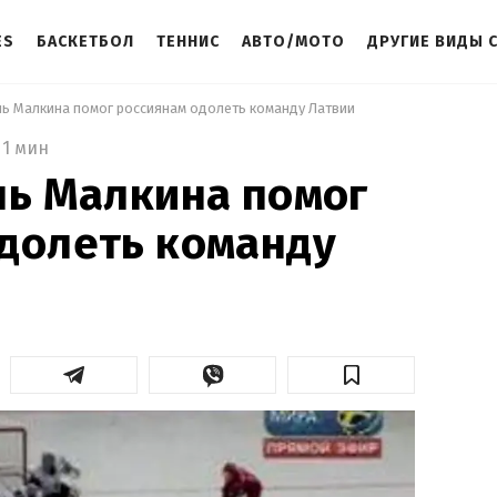
ES
БАСКЕТБОЛ
ТЕННИС
АВТО/МОТО
ДРУГИЕ ВИДЫ 
бль Малкина помог россиянам одолеть команду Латвии 
1 мин
ль Малкина помог
долеть команду