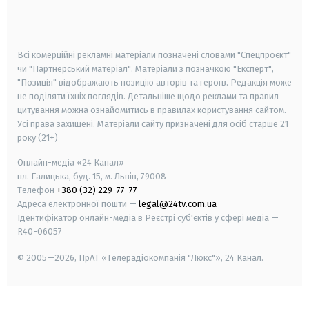
smart tv
samsung smart tv
Всі комерційні рекламні матеріали позначені словами "Спецпроєкт"
чи "Партнерський матеріал". Матеріали з позначкою "Експерт",
"Позиція" відображають позицію авторів та героїв. Редакція може
не поділяти їхніх поглядів. Детальніше щодо реклами та правил
цитування можна ознайомитись в правилах користування сайтом.
Усі права захищені.
Матеріали сайту призначені для осіб старше
21
року (21+)
Онлайн-медіа «24 Канал»
пл. Галицька, буд. 15, м. Львів, 79008
Телефон
+380 (32) 229-77-77
Адреса електронної пошти —
legal@24tv.com.ua
Ідентифікатор онлайн-медіа в Реєстрі суб'єктів у сфері медіа —
R40-06057
© 2005—2026,
ПрАТ «Телерадіокомпанія "Люкс"», 24 Канал.