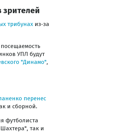
з зрителей
ых трибунах
из-за
а посещаемость
инков УПЛ будут
евского "Динамо"
,
паненко перенес
ак и сборной.
ия футболиста
Шахтера", так и