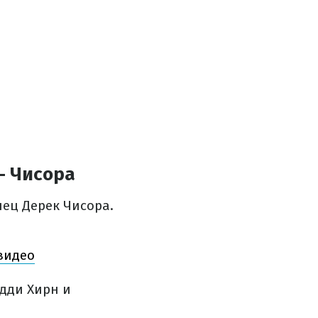
– Чисора
ец Дерек Чисора.
видео
дди Хирн и