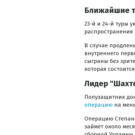
Ближайшие т
23-й и 24-й туры 
распространения 
В случае продлен
внутреннего перв
сыграны без зрите
которая состоится 
Лидер "Шахт
Полузащитник дон
операцию
на мени
Операцию Степане
займет около меся
сборной Украины.