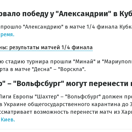
вало победу у "Александрии" в Ку
" прошло "Александрию" в матче 1/4 финала Куб
ремя.
ны: результаты матчей 1/4 финала
ю стадию турнира прошли "Минай" и "Мариуполь
рта в матче "Десна" – "Ворскла".
" – "Вольфсбург" могут перенести 
Лиги Европы "Шахтер" – "Вольфсбург" должен пр
 в Украине общегосударственного карантина до 3
ссматривает возможность перенести матч из Харь
Киев.