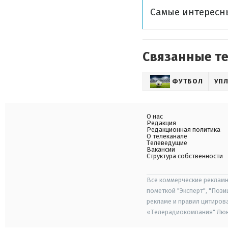
Самые интересн
Связанные т
ФУТБОЛ
УП
О нас
Редакция
Редакционная политика
О телеканале
Телеведущие
Вакансии
Структура собственности
Все коммерческие рекламн
пометкой "Эксперт", "Поз
рекламе и правил цитиров
«Телерадиокомпания" Люкс