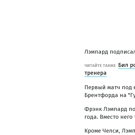
Лэмпард подписал 
Бил р
ЧИТАЙТЕ ТАКЖЕ
тренера
Первый матч под е
Брентфорда на "Гу
Фрэнк Лэмпард пос
года. Вместо него
Кроме Челси, Лэмп