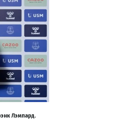
рэнк Лэмпард.