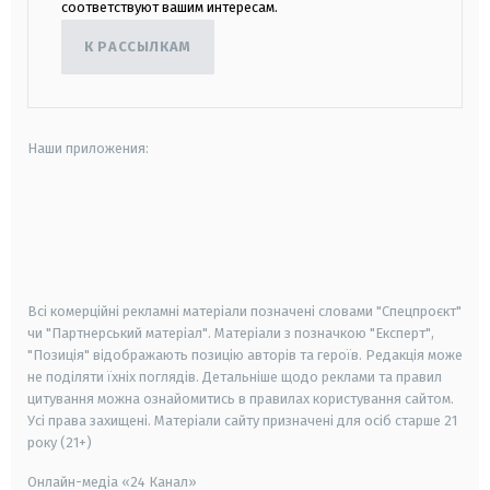
соответствуют вашим интересам.
К РАССЫЛКАМ
Наши приложения:
android
apple
smart tv
samsung smart tv
Всі комерційні рекламні матеріали позначені словами "Спецпроєкт"
чи "Партнерський матеріал". Матеріали з позначкою "Експерт",
"Позиція" відображають позицію авторів та героїв. Редакція може
не поділяти їхніх поглядів. Детальніше щодо реклами та правил
цитування можна ознайомитись в правилах користування сайтом.
Усі права захищені.
Матеріали сайту призначені для осіб старше
21
року (21+)
Онлайн-медіа «24 Канал»