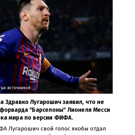
тых источников
а Здравко Лугарошич заявил, что не
 форварда "Барселоны" Лионеля Месси
ока мира по версии ФИФА.
ФА Лугарошич свой голос якобы отдал