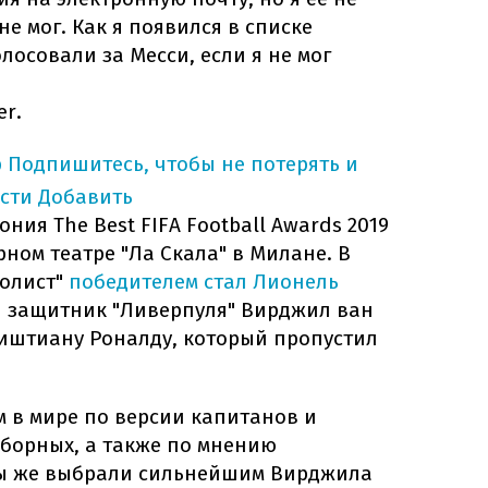
е мог. Как я появился в списке
лосовали за Месси, если я не мог
er.
p
Подпишитесь, чтобы не потерять и
сти
Добавить
ония The Best FIFA Football Awards 2019
рном театре "Ла Скала" в Милане. В
олист"
победителем стал Лионель
ял защитник "Ливерпуля" Вирджил ван
риштиану Роналду, который пропустил
м в мире по версии капитанов и
борных, а также по мнению
ы же выбрали сильнейшим Вирджила