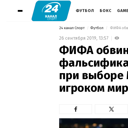
ФУТБОЛ
БОКС
GAM
24 канал Спорт
Футбол
26 сентября 2019,
13:57
ФИФА обвин
фальсифика
при выборе
игроком ми