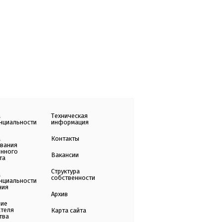
а
Техническая
нциальности
информация
а
Контакты
ования
енного
Вакансии
та
Структура
а
собственности
нциальности
ния
Архив
ние
ателя
Карта сайта
тва