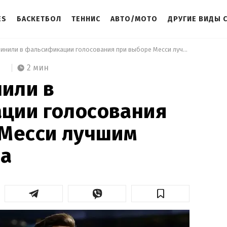
ES
БАСКЕТБОЛ
ТЕННИС
АВТО/МОТО
ДРУГИЕ ВИДЫ 
 ФИФА обвинили в фальсификации голосования при выборе Месси лучшим игроком мира 
2 мин
или в
ции голосования
 Месси лучшим
ра