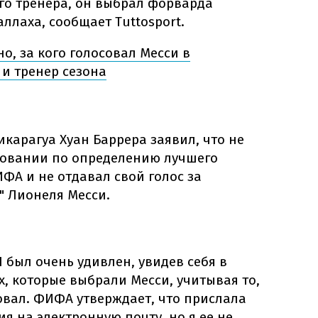
ого тренера, он выбрал форварда
ллаха, сообщает Tuttosport.
о, за кого голосовал Месси в
и тренер сезона
карагуа Хуан Баррера заявил, что не
совании по определению лучшего
ФА и не отдавал свой голос за
 Лионеля Месси.
Я был очень удивлен, увидев себя в
, которые выбрали Месси, учитывая то,
совал. ФИФА утверждает, что прислала
ия на электронную почту, но я ее не