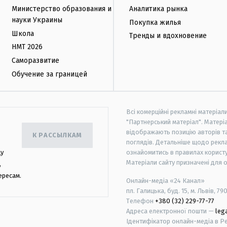
Министерство образования и
Аналитика рынка
науки Украины
Покупка жилья
Школа
Тренды и вдохновение
НМТ 2026
Саморазвитие
Обучение за границей
Всі комерційні рекламні матеріал
"Партнерський матеріал". Матеріа
відображають позицію авторів та 
К РАССЫЛКАМ
поглядів. Детальніше щодо рекл
цу
ознайомитись в правилах користу
Матеріали сайту призначені для 
,
ересам.
Онлайн-медіа «24 Канал»
пл. Галицька, буд. 15, м. Львів, 79
Телефон
+380 (32) 229-77-77
Адреса електронної пошти —
leg
Ідентифікатор онлайн-медіа в Реє