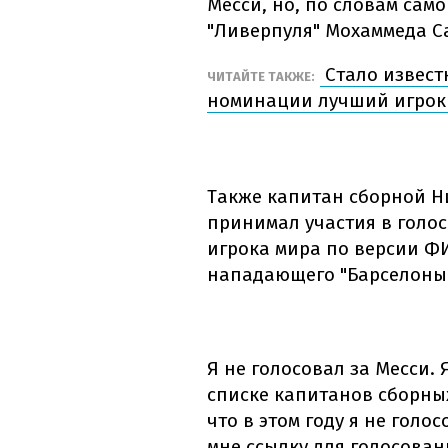
Месси, но, по словам сам
"Ливерпуля" Мохаммеда Са
Стало известн
ЧИТАЙТЕ ТАКЖЕ:
номинации лучший игрок 
Также капитан сборной Ни
принимал участия в голо
игрока мира по версии ФИ
нападающего "Барселоны"
Я не голосовал за Месси. 
списке капитанов сборных
что в этом году я не голо
мне ссылку для голосован