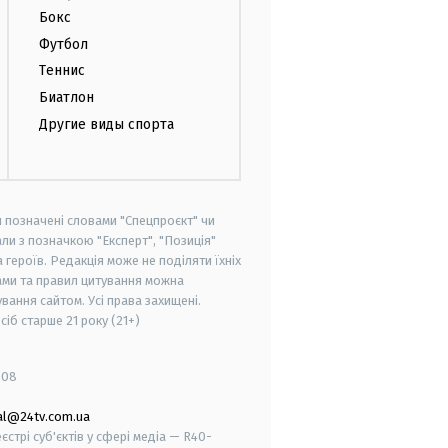
Бокс
Футбол
Теннис
Биатлон
Другие виды спорта
и позначені словами "Спецпроєкт" чи
ли з позначкою "Експерт", "Позиція"
героїв. Редакція може не поділяти їхніх
ами та правил цитування можна
вання сайтом. Усі права захищені.
осіб старше
21 року (21+)
008
al@24tv.com.ua
стрі суб'єктів у сфері медіа — R40-