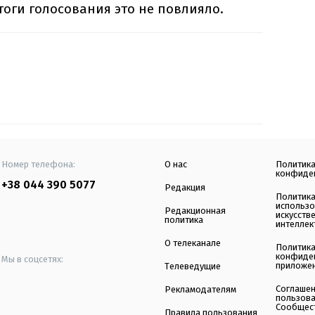
тоги голосования это не повлияло.
Номер телефона:
О нас
Политик
конфиде
+38 044 390 5077
Редакция
Политик
использ
Редакционная
искусств
политика
интеллек
О телеканале
Политик
конфиде
Мы в соцсетях:
приложе
Телеведущие
Соглаше
Рекламодателям
пользов
Сообщес
Правила пользования