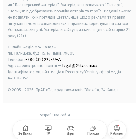
чи "Партнерський матеріал". Матеріали з позначкою "Експерт",
"Позиція" відображають позицію авторів та героїв. Редакція може
не поділяти їхніх поглядів. Детальніше щодо реклами та правил
цитування можна ознайомитись в правилах користування сайтом.
Усі права захищені.
Матеріали сайту призначені для осіб старше
21
року (21+)
Онлайн-медіа «24 Канал»
пл. Галицька, буд. 15, м. Львів, 79008
Телефон
+380 (32) 229-77-77
Адреса електронної пошти —
legal@24tv.com.ua
Ідентифікатор онлайн-медіа в Реєстрі суб'єктів у сфері медіа —
R40-06057
© 2005—2026,
ПрАТ «Телерадіокомпанія "Люкс"», 24 Канал.
Разработка сайта
-
24 Канал
TV
Игры
Погода
Кабинет