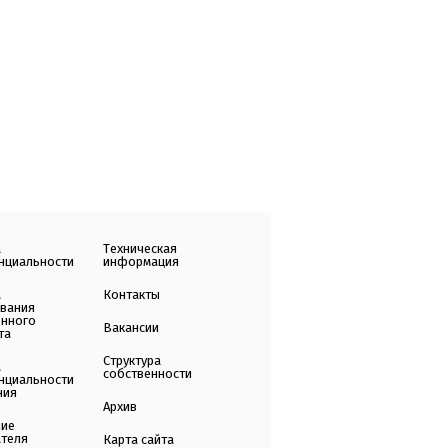
а
Техническая
нциальности
информация
а
Контакты
ования
енного
Вакансии
та
Структура
а
собственности
нциальности
ния
Архив
ние
ателя
Карта сайта