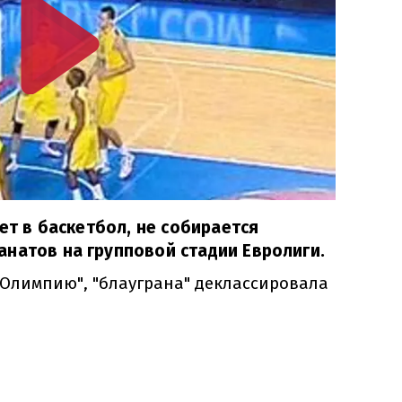
ает в баскетбол, не собирается
натов на групповой стадии Евролиги.
"Олимпию", "блауграна" деклассировала