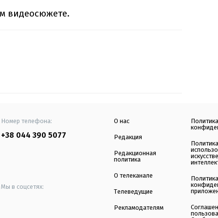
м видеосюжете.
Номер телефона:
О нас
Политик
конфиде
+38 044 390 5077
Редакция
Политик
использ
Редакционная
искусств
политика
интеллек
О телеканале
Политик
конфиде
Мы в соцсетях:
приложе
Телеведущие
Соглаше
Рекламодателям
пользов