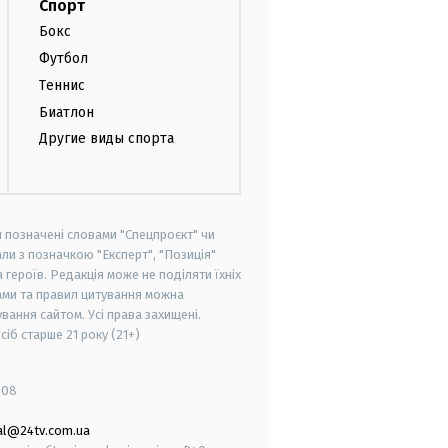
Спорт
Бокс
Футбол
Теннис
Биатлон
Другие виды спорта
и позначені словами "Спецпроєкт" чи
ли з позначкою "Експерт", "Позиція"
героїв. Редакція може не поділяти їхніх
ами та правил цитування можна
вання сайтом. Усі права захищені.
осіб старше
21 року (21+)
008
al@24tv.com.ua