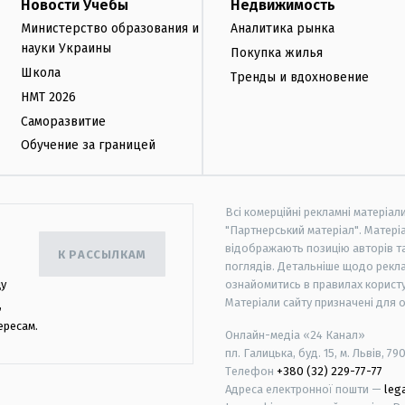
Новости Учебы
Недвижимость
Министерство образования и
Аналитика рынка
науки Украины
Покупка жилья
Школа
Тренды и вдохновение
НМТ 2026
Саморазвитие
Обучение за границей
Всі комерційні рекламні матеріал
"Партнерський матеріал". Матеріа
відображають позицію авторів та 
К РАССЫЛКАМ
поглядів. Детальніше щодо рекл
цу
ознайомитись в правилах користу
Матеріали сайту призначені для 
,
ересам.
Онлайн-медіа «24 Канал»
пл. Галицька, буд. 15, м. Львів, 79
Телефон
+380 (32) 229-77-77
Адреса електронної пошти —
leg