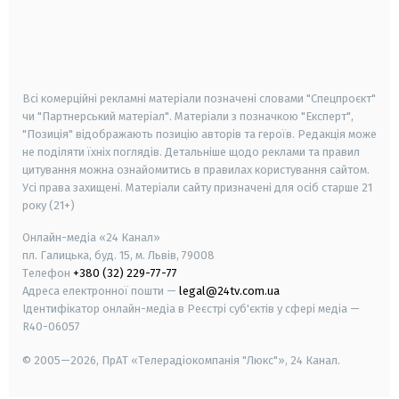
android
apple
smart tv
samsung smart tv
Всі комерційні рекламні матеріали позначені словами "Спецпроєкт"
чи "Партнерський матеріал". Матеріали з позначкою "Експерт",
"Позиція" відображають позицію авторів та героїв. Редакція може
не поділяти їхніх поглядів. Детальніше щодо реклами та правил
цитування можна ознайомитись в правилах користування сайтом.
Усі права захищені.
Матеріали сайту призначені для осіб старше
21
року (21+)
Онлайн-медіа «24 Канал»
пл. Галицька, буд. 15, м. Львів, 79008
Телефон
+380 (32) 229-77-77
Адреса електронної пошти —
legal@24tv.com.ua
Ідентифікатор онлайн-медіа в Реєстрі суб'єктів у сфері медіа —
R40-06057
© 2005—2026,
ПрАТ «Телерадіокомпанія "Люкс"», 24 Канал.