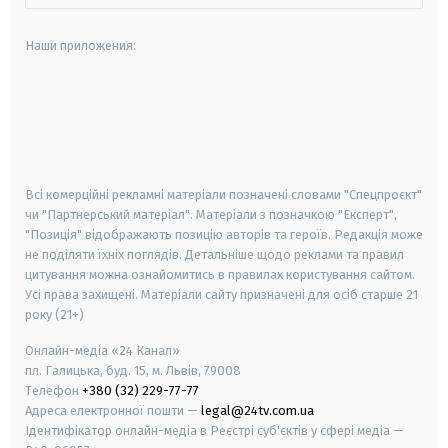
Наши приложения:
android
apple
smart tv
samsung smart tv
Всі комерційні рекламні матеріали позначені словами "Спецпроєкт"
чи "Партнерський матеріал". Матеріали з позначкою "Експерт",
"Позиція" відображають позицію авторів та героїв. Редакція може
не поділяти їхніх поглядів. Детальніше щодо реклами та правил
цитування можна ознайомитись в правилах користування сайтом.
Усі права захищені.
Матеріали сайту призначені для осіб старше
21
року (21+)
Онлайн-медіа «24 Канал»
пл. Галицька, буд. 15, м. Львів, 79008
Телефон
+380 (32) 229-77-77
Адреса електронної пошти —
legal@24tv.com.ua
Ідентифікатор онлайн-медіа в Реєстрі суб'єктів у сфері медіа —