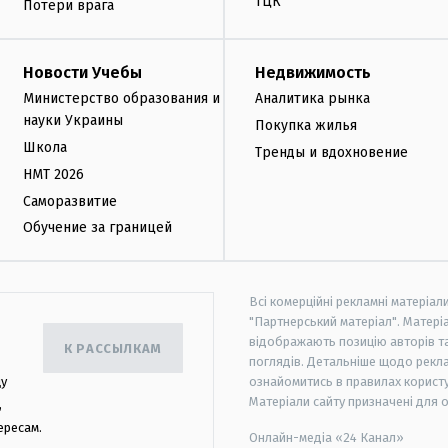
ТЦК
Потери врага
Новости Учебы
Недвижимость
Министерство образования и
Аналитика рынка
науки Украины
Покупка жилья
Школа
Тренды и вдохновение
НМТ 2026
Саморазвитие
Обучение за границей
Всі комерційні рекламні матеріал
"Партнерський матеріал". Матеріа
відображають позицію авторів та 
К РАССЫЛКАМ
поглядів. Детальніше щодо рекл
цу
ознайомитись в правилах користу
Матеріали сайту призначені для 
,
ересам.
Онлайн-медіа «24 Канал»