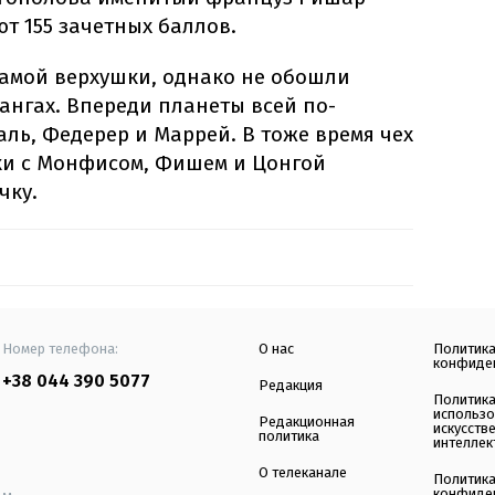
ют 155 зачетных баллов.
самой верхушки, однако не обошли
рангах. Впереди планеты всей по-
ль, Федерер и Маррей. В тоже время чех
ки с Монфисом, Фишем и Цонгой
чку.
Номер телефона:
О нас
Политик
конфиде
+38 044 390 5077
Редакция
Политик
использ
Редакционная
искусств
политика
интеллек
О телеканале
Политик
конфиде