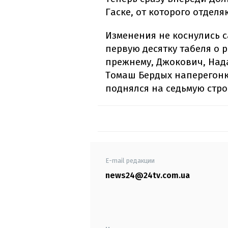
Гаске, от которого отделя
Изменения не коснулись 
первую десятку табеля о 
прежнему, Джокович, Нада
Томаш Бердых наперегон
поднялся на седьмую стро
E-mail редакции
news24@24tv.com.ua