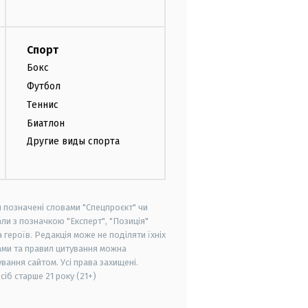
Спорт
Бокс
Футбол
Теннис
Биатлон
Другие виды спорта
и позначені словами "Спецпроєкт" чи
ли з позначкою "Експерт", "Позиція"
героїв. Редакція може не поділяти їхніх
ами та правил цитування можна
вання сайтом. Усі права захищені.
осіб старше
21 року (21+)