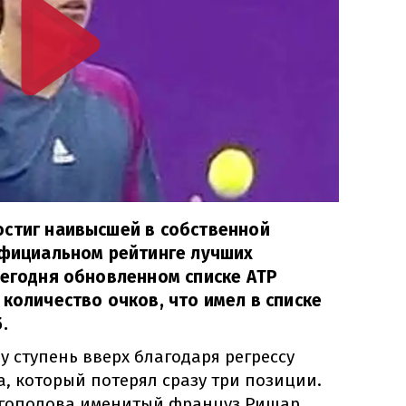
остиг наивысшей в собственной
официальном рейтинге лучших
сегодня обновленном списке АТР
 количество очков, что имел в списке
.
у ступень вверх благодаря регрессу
, который потерял сразу три позиции.
лгополова именитый француз Ришар