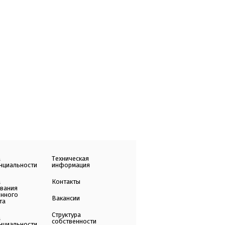
а
Техническая
нциальности
информация
а
Контакты
ования
енного
Вакансии
та
Структура
а
собственности
нциальности