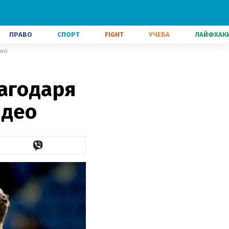
ПРАВО
СПОРТ
FIGHT
УЧЕБА
ЛАЙФХАК
део
агодаря
идео