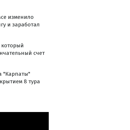
все изменило
гу и заработал
 который
ончательный счет
а "Карпаты"
ткрытием 8 тура