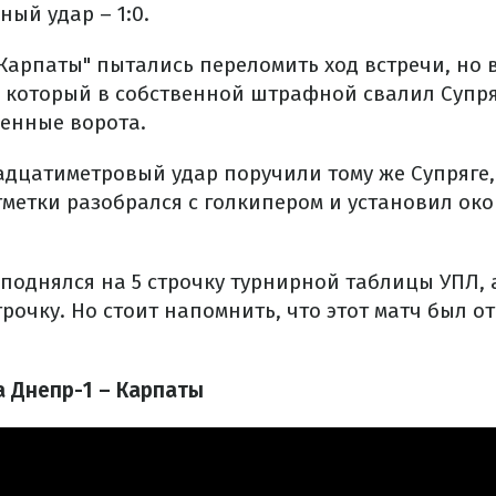
ный удар – 1:0.
"Карпаты" пытались переломить ход встречи, но 
 который в собственной штрафной свалил Супря
венные ворота.
дцатиметровый удар поручили тому же Супряге,
тметки разобрался с голкипером и установил ок
" поднялся на 5 строчку турнирной таблицы УПЛ, 
трочку. Но стоит напомнить, что этот матч был о
 Днепр-1 – Карпаты