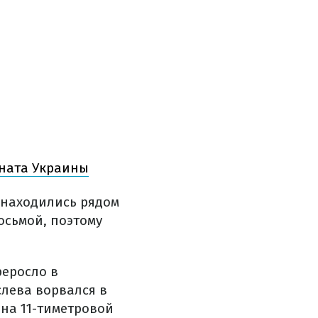
оната Украины
 находились рядом
осьмой, поэтому
реросло в
слева ворвался в
она 11-тиметровой