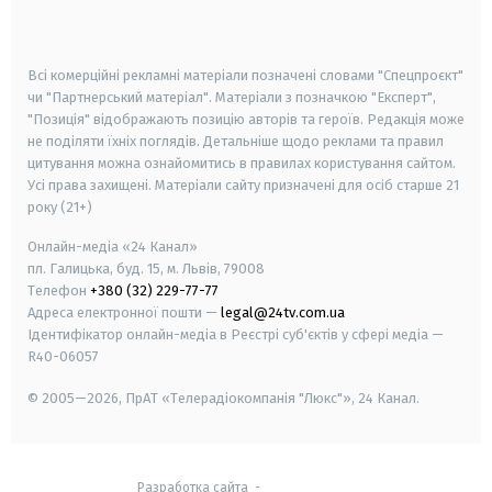
smart tv
samsung smart tv
Всі комерційні рекламні матеріали позначені словами "Спецпроєкт"
чи "Партнерський матеріал". Матеріали з позначкою "Експерт",
"Позиція" відображають позицію авторів та героїв. Редакція може
не поділяти їхніх поглядів. Детальніше щодо реклами та правил
цитування можна ознайомитись в правилах користування сайтом.
Усі права захищені.
Матеріали сайту призначені для осіб старше
21
року (21+)
Онлайн-медіа «24 Канал»
пл. Галицька, буд. 15, м. Львів, 79008
Телефон
+380 (32) 229-77-77
Адреса електронної пошти —
legal@24tv.com.ua
Ідентифікатор онлайн-медіа в Реєстрі суб'єктів у сфері медіа —
R40-06057
© 2005—2026,
ПрАТ «Телерадіокомпанія "Люкс"», 24 Канал.
Разработка сайта
-